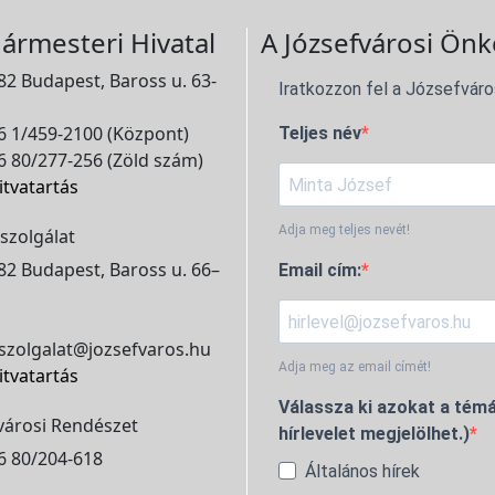
ármesteri Hivatal
A Józsefvárosi Önk
2 Budapest, Baross u. 63-
Iratkozzon fel a Józsefváro
 1/459-2100 (Központ)
Teljes név
 80/277-256 (Zöld szám)
itvatartás
Adja meg teljes nevét!
szolgálat
2 Budapest, Baross u. 66–
Email cím:
szolgalat@jozsefvaros.hu
Adja meg az email címét!
itvatartás
Válassza ki azokat a témá
városi Rendészet
hírlevelet megjelölhet.)
6 80/204-618
Általános hírek