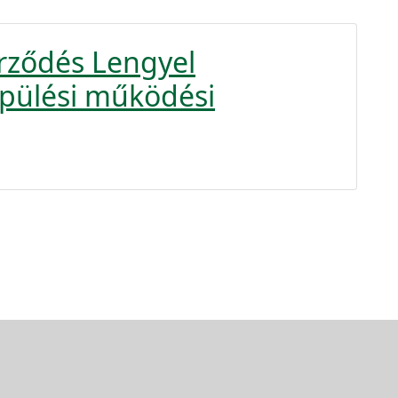
rződés Lengyel
pülési működési