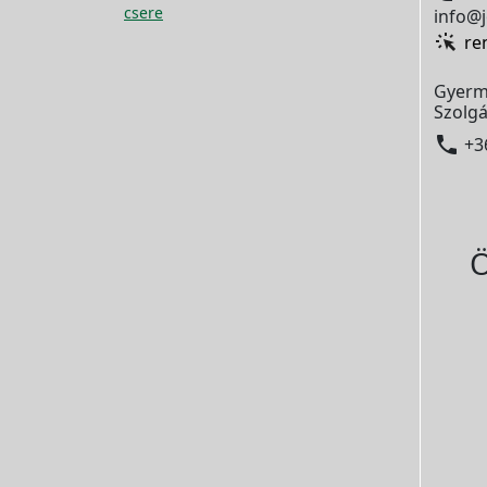
csere
info@j
re
Gyerm
Szolgá

+3
Ö