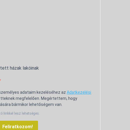
ntett házak lakóinak
 személyes adataim kezeléséhez az
Adatkezelési
tteknek megfelelően. Megértettem, hogy
ására bármikor lehetőségem van.
tó linkkel lesz lehetséges.
Feliratkozom!