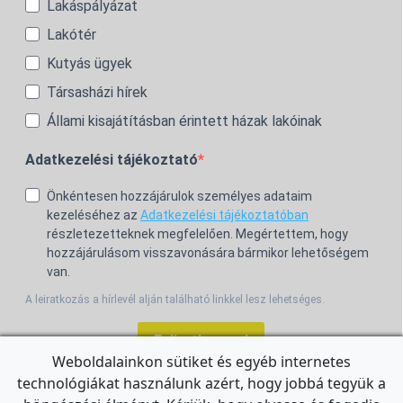
Lakáspályázat
Lakótér
Kutyás ügyek
Társasházi hírek
Állami kisajátításban érintett házak lakóinak
Adatkezelési tájékoztató
Önkéntesen hozzájárulok személyes adataim
kezeléséhez az
Adatkezelési tájékoztatóban
részletezetteknek megfelelően. Megértettem, hogy
hozzájárulásom visszavonására bármikor lehetőségem
van.
A leiratkozás a hírlevél alján található linkkel lesz lehetséges.
Feliratkozom!
Weboldalainkon sütiket és egyéb internetes
technológiákat használunk azért, hogy jobbá tegyük a
For the English Newsletter, click
HERE.