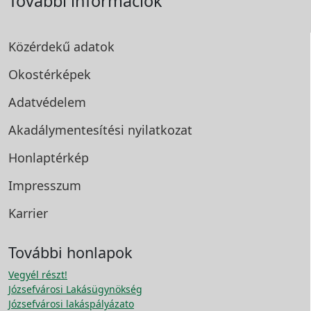
További információk
Közérdekű adatok
Okostérképek
Adatvédelem
Akadálymentesítési
nyilatkozat
Honlaptérkép
Impresszum
Karrier
További honlapok
Vegyél részt!
Józsefvárosi Lakásügynökség
Józsefvárosi lakáspályázato