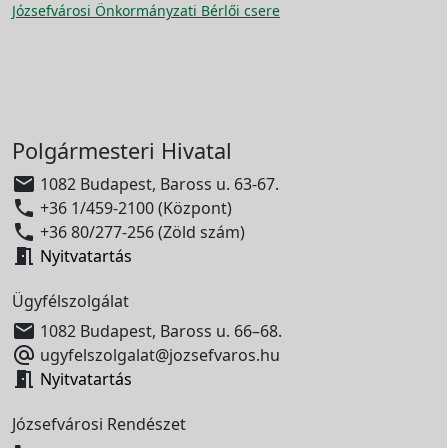
Józsefvárosi Önkormányzati Bérlői csere
Polgármesteri Hivatal

1082 Budapest, Baross u. 63-67.

+36 1/459-2100 (Központ)

+36 80/277-256 (Zöld szám)

Nyitvatartás
Ügyfélszolgálat

1082 Budapest, Baross u. 66–68.

ugyfelszolgalat@jozsefvaros.hu

Nyitvatartás
Józsefvárosi Rendészet