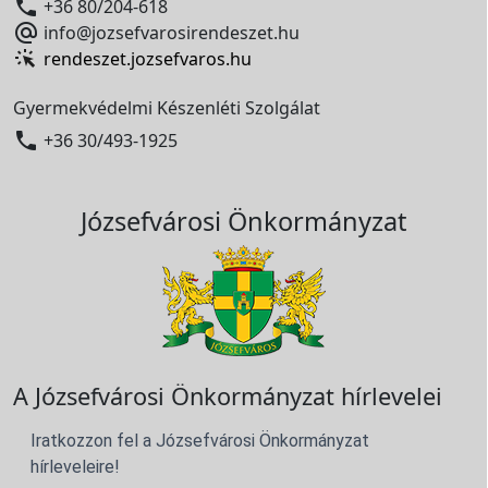

+36 80/204-618

info@jozsefvarosirendeszet.hu
rendeszet.jozsefvaros.hu
Gyermekvédelmi Készenléti Szolgálat

+36 30/493-1925
Józsefvárosi Önkormányzat
A Józsefvárosi Önkormányzat hírlevelei
Iratkozzon fel a Józsefvárosi Önkormányzat
hírleveleire!