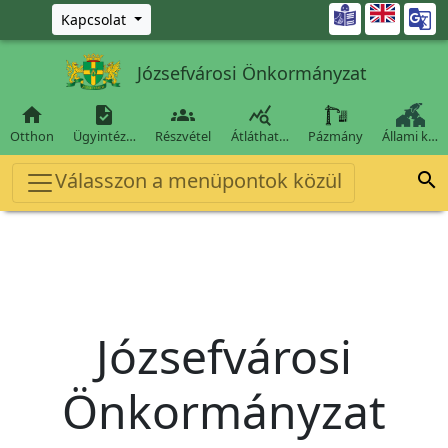
Ugrás a fő tartalomra

Kapcsolat
Józsefvárosi Önkormányzat




Otthon
Ügyintéz…
Részvétel
Átláthat…
Pázmány
Állami k…
Válasszon a menüpontok közül

Józsefvárosi
Önkormányzat