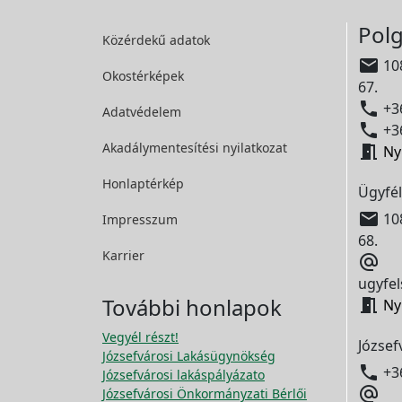
Polg
Közérdekű adatok

108
Okostérképek
67.

+36
Adatvédelem

+36
Akadálymentesítési
nyilatkozat

Ny
Honlaptérkép
Ügyfél

108
Impresszum
68.
Karrier

ugyfel
További honlapok

Ny
Vegyél részt!
József
Józsefvárosi Lakásügynökség

+3
Józsefvárosi lakáspályázato

Józsefvárosi Önkormányzati Bérlői