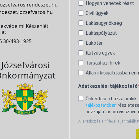
Hogyan vehetek részt
ozsefvarosirendeszet.hu
ndeszet.jozsefvaros.hu
Civil ügyek
Lakásügynökség
ekvédelmi Készenléti
lat
Lakáspályázat
6 30/493-1925
Lakótér
Kutyás ügyek
Józsefvárosi
Társasházi hírek
nkormányzat
Állami kisajátításban éri
Adatkezelési tájékoztató
Önkéntesen hozzájárulok
tájékoztatóban
részleteze
hozzájárulásom visszavon
A leiratkozás a hírlevél alján találha