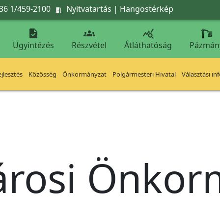
36 1/459-2100
Nyitvatartás
|
Hangostérkép




Ügyintézés
Részvétel
Átláthatóság
Pázmán
jlesztés
Közösség
Önkormányzat
Polgármesteri Hivatal
Választási in
árosi Önko