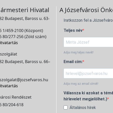
ármesteri Hivatal
A Józsefvárosi Önk
2 Budapest, Baross u. 63-
Iratkozzon fel a Józsefváro
 1/459-2100 (Központ)
Teljes név
 80/277-256 (Zöld szám)
itvatartás
Adja meg teljes nevét!
szolgálat
2 Budapest, Baross u. 66–
Email cím:
szolgalat@jozsefvaros.hu
Adja meg az email címét!
itvatartás
Válassza ki azokat a témá
városi Rendészet
hírlevelet megjelölhet.)
6 80/204-618
Általános hírek