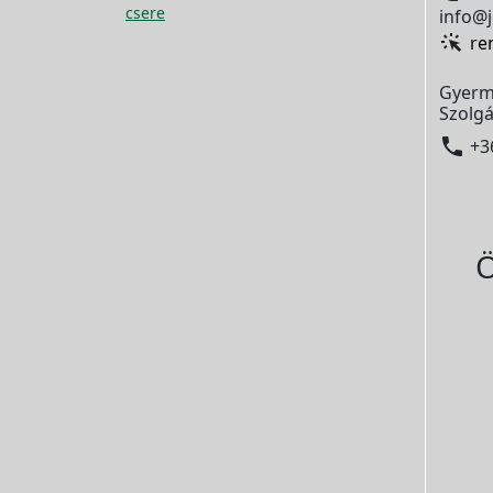
csere
info@j
re
Gyerm
Szolgá

+3
Ö