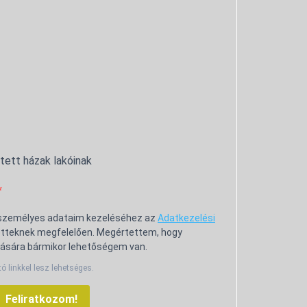
ntett házak lakóinak
 személyes adataim kezeléséhez az
Adatkezelési
tteknek megfelelően. Megértettem, hogy
ására bármikor lehetőségem van.
tó linkkel lesz lehetséges.
Feliratkozom!