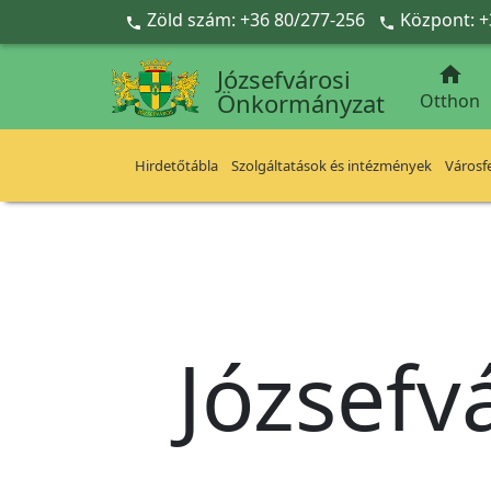
Ugrás a fő tartalomra
Zöld szám: +36 80/277-256
Központ: +



Józsefvárosi
Önkormányzat
Otthon
Hirdetőtábla
Szolgáltatások és intézmények
Városfe
Józsefv