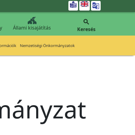


y
Állami kisajátítás
Keresés
formációk
Nemzetiségi Önkormányzatok
rmányzat