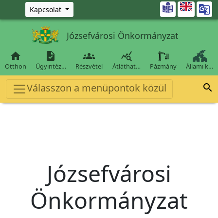
Ugrás a fő tartalomra

Kapcsolat
Józsefvárosi Önkormányzat




Otthon
Ügyintéz…
Részvétel
Átláthat…
Pázmány
Állami k…
Válasszon a menüpontok közül

Józsefvárosi
Önkormányzat