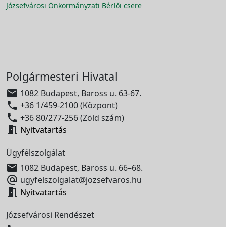
Józsefvárosi Önkormányzati Bérlői csere
Polgármesteri Hivatal

1082 Budapest, Baross u. 63-67.

+36 1/459-2100 (Központ)

+36 80/277-256 (Zöld szám)

Nyitvatartás
Ügyfélszolgálat

1082 Budapest, Baross u. 66–68.

ugyfelszolgalat@jozsefvaros.hu

Nyitvatartás
Józsefvárosi Rendészet