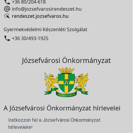

+36 80/204-618

info@jozsefvarosirendeszet.hu
rendeszet.jozsefvaros.hu
Gyermekvédelmi Készenléti Szolgálat

+36 30/493-1925
Józsefvárosi Önkormányzat
A Józsefvárosi Önkormányzat hírlevelei
Iratkozzon fel a Józsefvárosi Önkormányzat
hírleveleire!