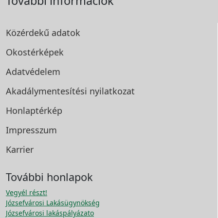
További információk
Közérdekű adatok
Okostérképek
Adatvédelem
Akadálymentesítési
nyilatkozat
Honlaptérkép
Impresszum
Karrier
További honlapok
Vegyél részt!
Józsefvárosi Lakásügynökség
Józsefvárosi lakáspályázato