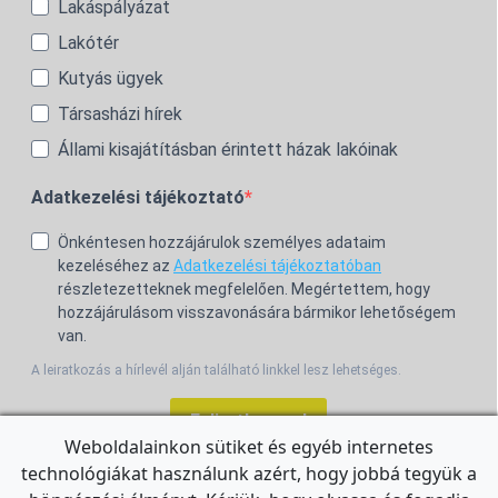
Lakáspályázat
Lakótér
Kutyás ügyek
Társasházi hírek
Állami kisajátításban érintett házak lakóinak
Adatkezelési tájékoztató
Önkéntesen hozzájárulok személyes adataim
kezeléséhez az
Adatkezelési tájékoztatóban
részletezetteknek megfelelően. Megértettem, hogy
hozzájárulásom visszavonására bármikor lehetőségem
van.
A leiratkozás a hírlevél alján található linkkel lesz lehetséges.
Feliratkozom!
Weboldalainkon sütiket és egyéb internetes
technológiákat használunk azért, hogy jobbá tegyük a
For the English Newsletter, click
HERE.