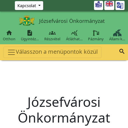
Ugrás a fő tartalomra

Kapcsolat
Józsefvárosi Önkormányzat




Otthon
Ügyintéz…
Részvétel
Átláthat…
Pázmány
Állami k…
Válasszon a menüpontok közül

Józsefvárosi
Önkormányzat