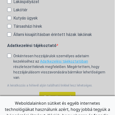
Lakáspályázat
Lakótér
Kutyás ügyek
Társasházi hírek
Állami kisajátításban érintett házak lakóinak
Adatkezelési tájékoztató
Önkéntesen hozzájárulok személyes adataim
kezeléséhez az
Adatkezelési tájékoztatóban
részletezetteknek megfelelően. Megértettem, hogy
hozzájárulásom visszavonására bármikor lehetőségem
van.
A leiratkozás a hírlevél alján található linkkel lesz lehetséges.
Feliratkozom!
Weboldalainkon sütiket és egyéb internetes
technológiákat használunk azért, hogy jobbá tegyük a
For the English Newsletter, click
HERE.