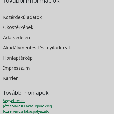
További információk
Közérdekű adatok
Okostérképek
Adatvédelem
Akadálymentesítési
nyilatkozat
Honlaptérkép
Impresszum
Karrier
További honlapok
Vegyél részt!
Józsefvárosi Lakásügynökség
Józsefvárosi lakáspályázato