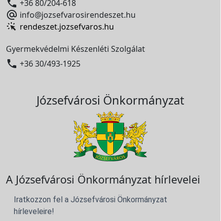

+36 80/204-618

info@jozsefvarosirendeszet.hu
rendeszet.jozsefvaros.hu
Gyermekvédelmi Készenléti Szolgálat

+36 30/493-1925
Józsefvárosi Önkormányzat
A Józsefvárosi Önkormányzat hírlevelei
Iratkozzon fel a Józsefvárosi Önkormányzat
hírleveleire!