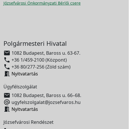
Józsefvárosi Önkormányzati Bérlői csere
Polgármesteri Hivatal

1082 Budapest, Baross u. 63-67.

+36 1/459-2100 (Központ)

+36 80/277-256 (Zöld szám)

Nyitvatartás
Ügyfélszolgálat

1082 Budapest, Baross u. 66–68.

ugyfelszolgalat@jozsefvaros.hu

Nyitvatartás
Józsefvárosi Rendészet