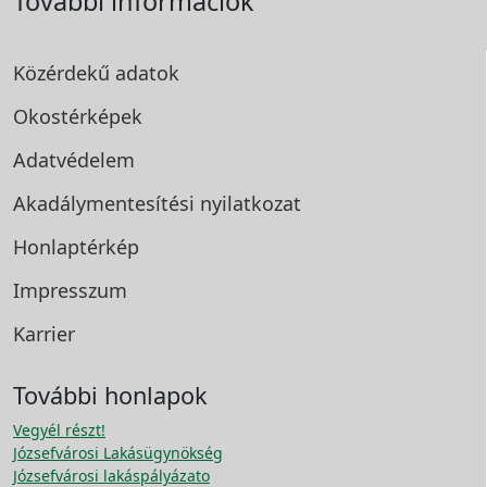
További információk
Közérdekű adatok
Okostérképek
Adatvédelem
Akadálymentesítési
nyilatkozat
Honlaptérkép
Impresszum
Karrier
További honlapok
Vegyél részt!
Józsefvárosi Lakásügynökség
Józsefvárosi lakáspályázato