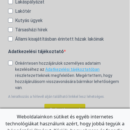
Lakáspályázat
Lakótér
Kutyás ügyek
Társasházi hírek
Állami kisajátításban érintett házak lakóinak
Adatkezelési tájékoztató
Önkéntesen hozzájárulok személyes adataim
kezeléséhez az
Adatkezelési tájékoztatóban
részletezetteknek megfelelően. Megértettem, hogy
hozzájárulásom visszavonására bármikor lehetőségem
van.
A leiratkozás a hírlevél alján található linkkel lesz lehetséges.
Feliratkozom!
Weboldalainkon sütiket és egyéb internetes
technológiákat használunk azért, hogy jobbá tegyük a
For the English Newsletter, click
HERE.