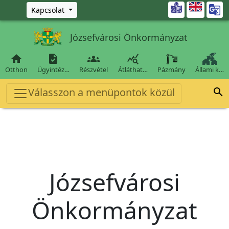
Ugrás a fő tartalomra

Kapcsolat
Józsefvárosi Önkormányzat




Otthon
Ügyintéz…
Részvétel
Átláthat…
Pázmány
Állami k…
Válasszon a menüpontok közül

Józsefvárosi
Önkormányzat