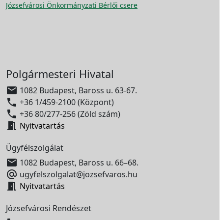
Józsefvárosi Önkormányzati Bérlői csere
Polgármesteri Hivatal

1082 Budapest, Baross u. 63-67.

+36 1/459-2100 (Központ)

+36 80/277-256 (Zöld szám)

Nyitvatartás
Ügyfélszolgálat

1082 Budapest, Baross u. 66–68.

ugyfelszolgalat@jozsefvaros.hu

Nyitvatartás
Józsefvárosi Rendészet