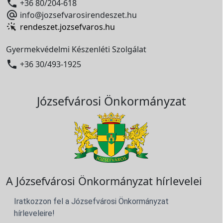

+36 80/204-618

info@jozsefvarosirendeszet.hu
rendeszet.jozsefvaros.hu
Gyermekvédelmi Készenléti Szolgálat

+36 30/493-1925
Józsefvárosi Önkormányzat
A Józsefvárosi Önkormányzat hírlevelei
Iratkozzon fel a Józsefvárosi Önkormányzat
hírleveleire!