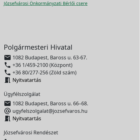
Józsefvárosi Önkormányzati Bérlői csere
Polgármesteri Hivatal

1082 Budapest, Baross u. 63-67.

+36 1/459-2100 (Központ)

+36 80/277-256 (Zöld szám)

Nyitvatartás
Ügyfélszolgálat

1082 Budapest, Baross u. 66–68.

ugyfelszolgalat@jozsefvaros.hu

Nyitvatartás
Józsefvárosi Rendészet