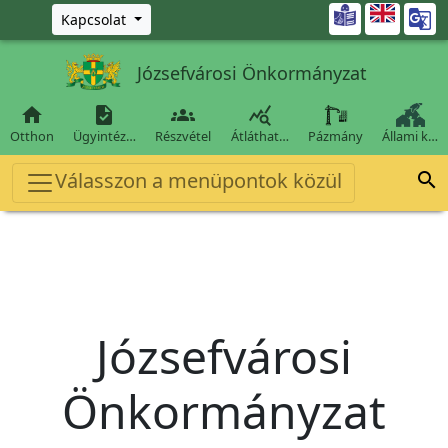
Ugrás a fő tartalomra

Kapcsolat
Józsefvárosi Önkormányzat




Otthon
Ügyintéz…
Részvétel
Átláthat…
Pázmány
Állami k…
Válasszon a menüpontok közül

Józsefvárosi
Önkormányzat