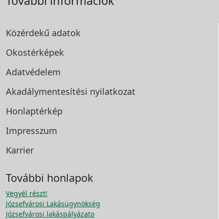
További információk
Közérdekű adatok
Okostérképek
Adatvédelem
Akadálymentesítési
nyilatkozat
Honlaptérkép
Impresszum
Karrier
További honlapok
Vegyél részt!
Józsefvárosi Lakásügynökség
Józsefvárosi lakáspályázato