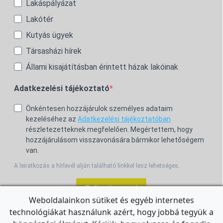
Lakáspályázat
Lakótér
Kutyás ügyek
Társasházi hírek
Állami kisajátításban érintett házak lakóinak
Adatkezelési tájékoztató
Önkéntesen hozzájárulok személyes adataim
kezeléséhez az
Adatkezelési tájékoztatóban
részletezetteknek megfelelően. Megértettem, hogy
hozzájárulásom visszavonására bármikor lehetőségem
van.
A leiratkozás a hírlevél alján található linkkel lesz lehetséges.
Feliratkozom!
Weboldalainkon sütiket és egyéb internetes
technológiákat használunk azért, hogy jobbá tegyük a
For the English Newsletter, click
HERE.