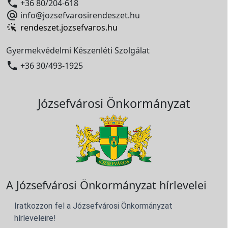

+36 80/204-618

info@jozsefvarosirendeszet.hu
rendeszet.jozsefvaros.hu
Gyermekvédelmi Készenléti Szolgálat

+36 30/493-1925
Józsefvárosi Önkormányzat
A Józsefvárosi Önkormányzat hírlevelei
Iratkozzon fel a Józsefvárosi Önkormányzat
hírleveleire!