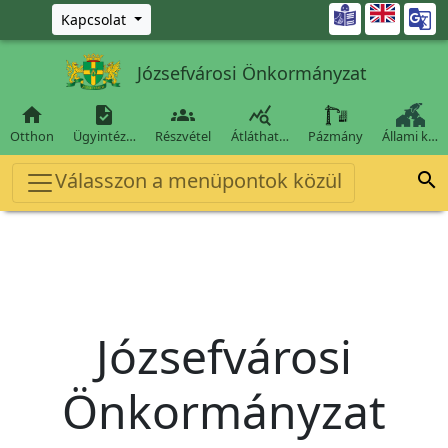
Ugrás a fő tartalomra

Kapcsolat
Józsefvárosi Önkormányzat




Otthon
Ügyintéz…
Részvétel
Átláthat…
Pázmány
Állami k…
Válasszon a menüpontok közül

Józsefvárosi
Önkormányzat