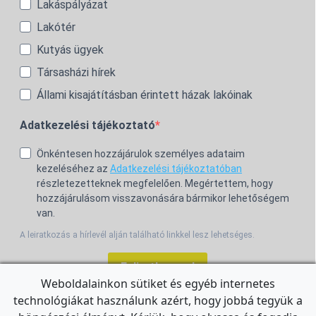
Lakáspályázat
Lakótér
Kutyás ügyek
Társasházi hírek
Állami kisajátításban érintett házak lakóinak
Adatkezelési tájékoztató
Önkéntesen hozzájárulok személyes adataim
kezeléséhez az
Adatkezelési tájékoztatóban
részletezetteknek megfelelően. Megértettem, hogy
hozzájárulásom visszavonására bármikor lehetőségem
van.
A leiratkozás a hírlevél alján található linkkel lesz lehetséges.
Feliratkozom!
Weboldalainkon sütiket és egyéb internetes
technológiákat használunk azért, hogy jobbá tegyük a
For the English Newsletter, click
HERE.