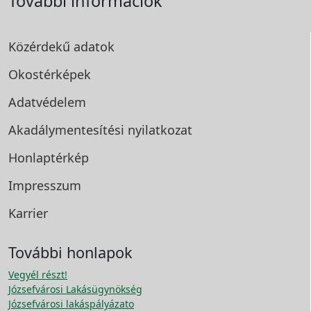
További információk
Közérdekű adatok
Okostérképek
Adatvédelem
Akadálymentesítési
nyilatkozat
Honlaptérkép
Impresszum
Karrier
További honlapok
Vegyél részt!
Józsefvárosi Lakásügynökség
Józsefvárosi lakáspályázato