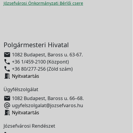
Józsefvárosi Önkormányzati Bérlői csere
Polgármesteri Hivatal

1082 Budapest, Baross u. 63-67.

+36 1/459-2100 (Központ)

+36 80/277-256 (Zöld szám)

Nyitvatartás
Ügyfélszolgálat

1082 Budapest, Baross u. 66–68.

ugyfelszolgalat@jozsefvaros.hu

Nyitvatartás
Józsefvárosi Rendészet