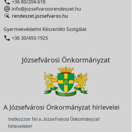

+36 80/204-618

info@jozsefvarosirendeszet.hu
rendeszet.jozsefvaros.hu
Gyermekvédelmi Készenléti Szolgálat

+36 30/493-1925
Józsefvárosi Önkormányzat
A Józsefvárosi Önkormányzat hírlevelei
Iratkozzon fel a Józsefvárosi Önkormányzat
hírleveleire!