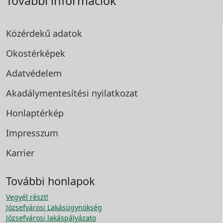
További információk
Közérdekű adatok
Okostérképek
Adatvédelem
Akadálymentesítési
nyilatkozat
Honlaptérkép
Impresszum
Karrier
További honlapok
Vegyél részt!
Józsefvárosi Lakásügynökség
Józsefvárosi lakáspályázato