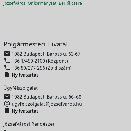
Józsefvárosi Önkormányzati Bérlői csere
Polgármesteri Hivatal

1082 Budapest, Baross u. 63-67.

+36 1/459-2100 (Központ)

+36 80/277-256 (Zöld szám)

Nyitvatartás
Ügyfélszolgálat

1082 Budapest, Baross u. 66–68.

ugyfelszolgalat@jozsefvaros.hu

Nyitvatartás
Józsefvárosi Rendészet