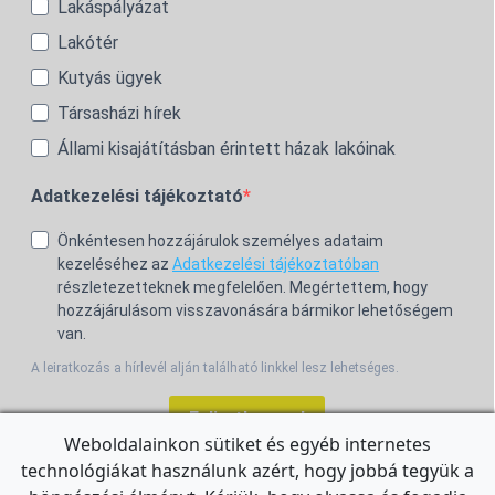
Lakáspályázat
Lakótér
Kutyás ügyek
Társasházi hírek
Állami kisajátításban érintett házak lakóinak
Adatkezelési tájékoztató
Önkéntesen hozzájárulok személyes adataim
kezeléséhez az
Adatkezelési tájékoztatóban
részletezetteknek megfelelően. Megértettem, hogy
hozzájárulásom visszavonására bármikor lehetőségem
van.
A leiratkozás a hírlevél alján található linkkel lesz lehetséges.
Feliratkozom!
Weboldalainkon sütiket és egyéb internetes
technológiákat használunk azért, hogy jobbá tegyük a
For the English Newsletter, click
HERE.