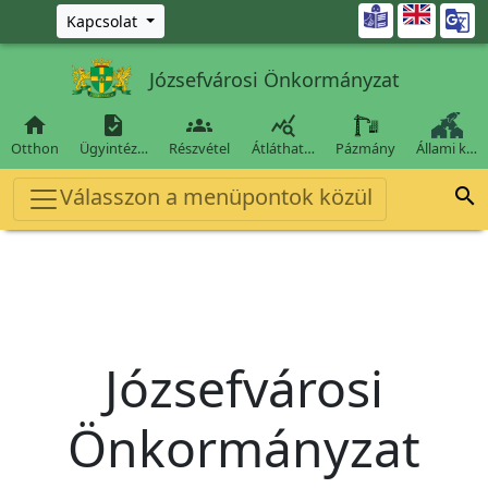
Ugrás a fő tartalomra

Kapcsolat
Józsefvárosi Önkormányzat




Otthon
Ügyintéz…
Részvétel
Átláthat…
Pázmány
Állami k…
Válasszon a menüpontok közül

Józsefvárosi
Önkormányzat