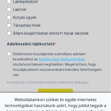
Lakáspályázat
Lakótér
Kutyás ügyek
Társasházi hírek
Állami kisajátításban érintett házak lakóinak
Adatkezelési tájékoztató
Önkéntesen hozzájárulok személyes adataim
kezeléséhez az
Adatkezelési tájékoztatóban
részletezetteknek megfelelően. Megértettem, hogy
hozzájárulásom visszavonására bármikor lehetőségem
van.
A leiratkozás a hírlevél alján található linkkel lesz lehetséges.
Feliratkozom!
Weboldalainkon sütiket és egyéb internetes
technológiákat használunk azért, hogy jobbá tegyük a
For the English Newsletter, click
HERE.