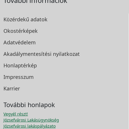
További információk
Közérdekű adatok
Okostérképek
Adatvédelem
Akadálymentesítési
nyilatkozat
Honlaptérkép
Impresszum
Karrier
További honlapok
Vegyél részt!
Józsefvárosi Lakásügynökség
Józsefvárosi lakáspályázato