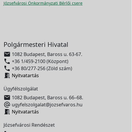
Józsefvárosi Önkormányzati Bérlői csere
Polgármesteri Hivatal

1082 Budapest, Baross u. 63-67.

+36 1/459-2100 (Központ)

+36 80/277-256 (Zöld szám)

Nyitvatartás
Ügyfélszolgálat

1082 Budapest, Baross u. 66–68.

ugyfelszolgalat@jozsefvaros.hu

Nyitvatartás
Józsefvárosi Rendészet