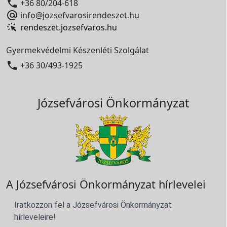

+36 80/204-618

info@jozsefvarosirendeszet.hu
rendeszet.jozsefvaros.hu
Gyermekvédelmi Készenléti Szolgálat

+36 30/493-1925
Józsefvárosi Önkormányzat
A Józsefvárosi Önkormányzat hírlevelei
Iratkozzon fel a Józsefvárosi Önkormányzat
hírleveleire!