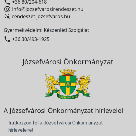

+36 80/204-618

info@jozsefvarosirendeszet.hu
rendeszet.jozsefvaros.hu
Gyermekvédelmi Készenléti Szolgálat

+36 30/493-1925
Józsefvárosi Önkormányzat
A Józsefvárosi Önkormányzat hírlevelei
Iratkozzon fel a Józsefvárosi Önkormányzat
hírleveleire!