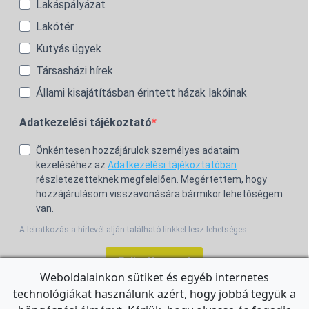
Lakáspályázat
Lakótér
Kutyás ügyek
Társasházi hírek
Állami kisajátításban érintett házak lakóinak
Adatkezelési tájékoztató
Önkéntesen hozzájárulok személyes adataim
kezeléséhez az
Adatkezelési tájékoztatóban
részletezetteknek megfelelően. Megértettem, hogy
hozzájárulásom visszavonására bármikor lehetőségem
van.
A leiratkozás a hírlevél alján található linkkel lesz lehetséges.
Feliratkozom!
Weboldalainkon sütiket és egyéb internetes
technológiákat használunk azért, hogy jobbá tegyük a
For the English Newsletter, click
HERE.