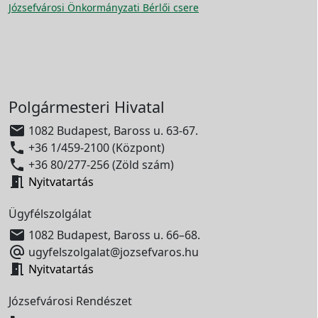
Józsefvárosi Önkormányzati Bérlői csere
Polgármesteri Hivatal

1082 Budapest, Baross u. 63-67.

+36 1/459-2100 (Központ)

+36 80/277-256 (Zöld szám)

Nyitvatartás
Ügyfélszolgálat

1082 Budapest, Baross u. 66–68.

ugyfelszolgalat@jozsefvaros.hu

Nyitvatartás
Józsefvárosi Rendészet