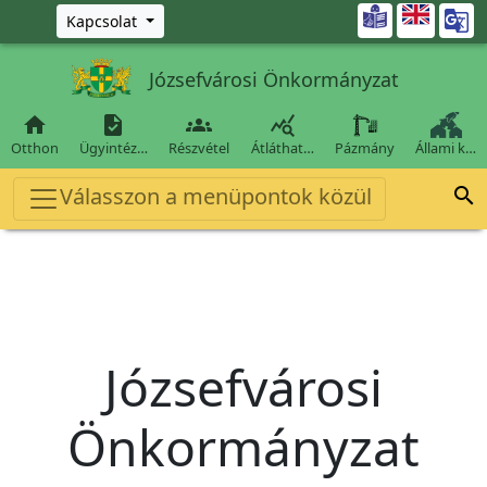
Ugrás a fő tartalomra

Kapcsolat
Józsefvárosi Önkormányzat




Otthon
Ügyintéz…
Részvétel
Átláthat…
Pázmány
Állami k…
Válasszon a menüpontok közül

Józsefvárosi
Önkormányzat