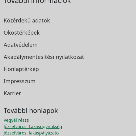
További információk
Közérdekű adatok
Okostérképek
Adatvédelem
Akadálymentesítési
nyilatkozat
Honlaptérkép
Impresszum
Karrier
További honlapok
Vegyél részt!
Józsefvárosi Lakásügynökség
Józsefvárosi lakáspályázato