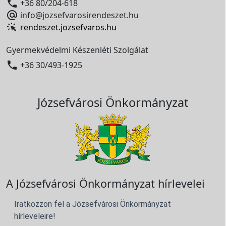

+36 80/204-618

info@jozsefvarosirendeszet.hu
rendeszet.jozsefvaros.hu
Gyermekvédelmi Készenléti Szolgálat

+36 30/493-1925
Józsefvárosi Önkormányzat
A Józsefvárosi Önkormányzat hírlevelei
Iratkozzon fel a Józsefvárosi Önkormányzat
hírleveleire!