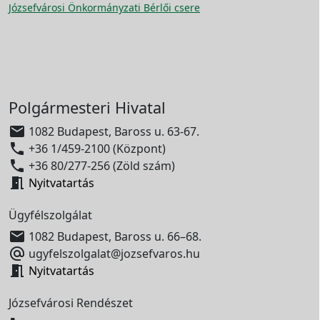
Józsefvárosi Önkormányzati Bérlői csere
Polgármesteri Hivatal

1082 Budapest, Baross u. 63-67.

+36 1/459-2100 (Központ)

+36 80/277-256 (Zöld szám)

Nyitvatartás
Ügyfélszolgálat

1082 Budapest, Baross u. 66–68.

ugyfelszolgalat@jozsefvaros.hu

Nyitvatartás
Józsefvárosi Rendészet