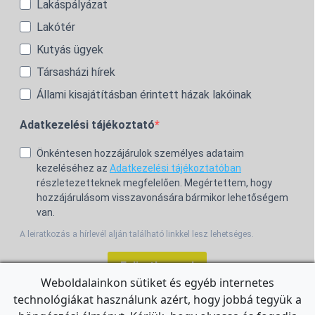
Lakáspályázat
Lakótér
Kutyás ügyek
Társasházi hírek
Állami kisajátításban érintett házak lakóinak
Adatkezelési tájékoztató
Önkéntesen hozzájárulok személyes adataim
kezeléséhez az
Adatkezelési tájékoztatóban
részletezetteknek megfelelően. Megértettem, hogy
hozzájárulásom visszavonására bármikor lehetőségem
van.
A leiratkozás a hírlevél alján található linkkel lesz lehetséges.
Feliratkozom!
Weboldalainkon sütiket és egyéb internetes
technológiákat használunk azért, hogy jobbá tegyük a
For the English Newsletter, click
HERE.