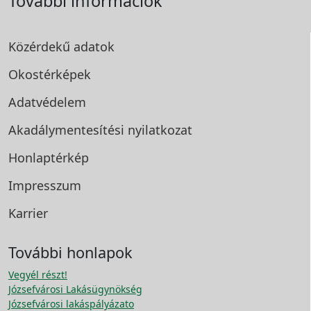
További információk
Közérdekű adatok
Okostérképek
Adatvédelem
Akadálymentesítési
nyilatkozat
Honlaptérkép
Impresszum
Karrier
További honlapok
Vegyél részt!
Józsefvárosi Lakásügynökség
Józsefvárosi lakáspályázato