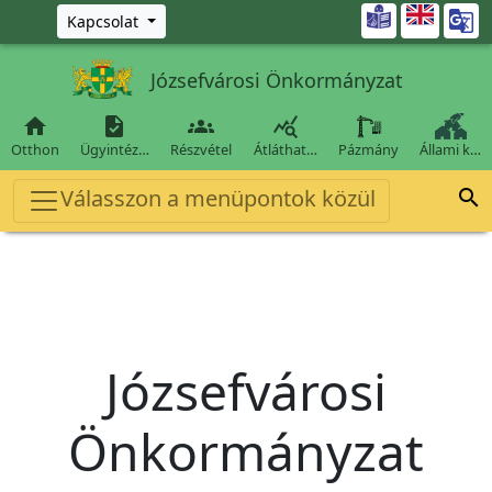
Ugrás a fő tartalomra

Kapcsolat
Józsefvárosi Önkormányzat




Otthon
Ügyintéz…
Részvétel
Átláthat…
Pázmány
Állami k…
Válasszon a menüpontok közül

Józsefvárosi
Önkormányzat