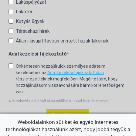
Lakáspályázat
Lakótér
Kutyás ügyek
Társasházi hírek
Állami kisajátításban érintett házak lakóinak
Adatkezelési tájékoztató
Önkéntesen hozzájárulok személyes adataim
kezeléséhez az
Adatkezelési tájékoztatóban
részletezetteknek megfelelően. Megértettem, hogy
hozzájárulásom visszavonására bármikor lehetőségem
van.
A leiratkozás a hírlevél alján található linkkel lesz lehetséges.
Feliratkozom!
Weboldalainkon sütiket és egyéb internetes
technológiákat használunk azért, hogy jobbá tegyük a
For the English Newsletter, click
HERE.