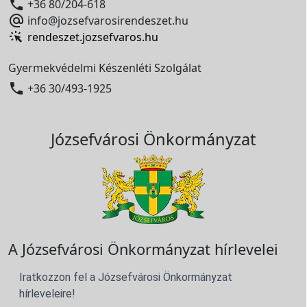

+36 80/204-618

info@jozsefvarosirendeszet.hu
rendeszet.jozsefvaros.hu
Gyermekvédelmi Készenléti Szolgálat

+36 30/493-1925
Józsefvárosi Önkormányzat
A Józsefvárosi Önkormányzat hírlevelei
Iratkozzon fel a Józsefvárosi Önkormányzat
hírleveleire!