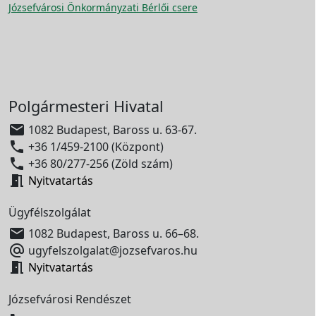
Józsefvárosi Önkormányzati Bérlői csere
Polgármesteri Hivatal

1082 Budapest, Baross u. 63-67.

+36 1/459-2100 (Központ)

+36 80/277-256 (Zöld szám)

Nyitvatartás
Ügyfélszolgálat

1082 Budapest, Baross u. 66–68.

ugyfelszolgalat@jozsefvaros.hu

Nyitvatartás
Józsefvárosi Rendészet