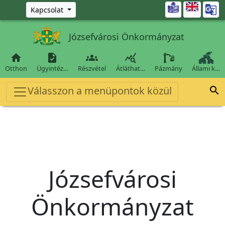
Ugrás a fő tartalomra

Kapcsolat
Józsefvárosi Önkormányzat




Otthon
Ügyintéz…
Részvétel
Átláthat…
Pázmány
Állami k…
Válasszon a menüpontok közül

Józsefvárosi
Önkormányzat