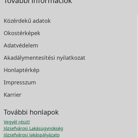
További információk
Közérdekű adatok
Okostérképek
Adatvédelem
Akadálymentesítési
nyilatkozat
Honlaptérkép
Impresszum
Karrier
További honlapok
Vegyél részt!
Józsefvárosi Lakásügynökség
Józsefvárosi lakáspályázato