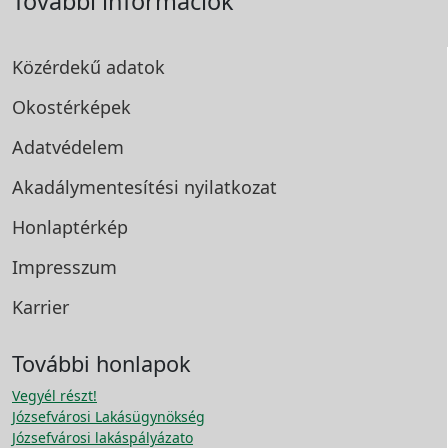
További információk
Közérdekű adatok
Okostérképek
Adatvédelem
Akadálymentesítési
nyilatkozat
Honlaptérkép
Impresszum
Karrier
További honlapok
Vegyél részt!
Józsefvárosi Lakásügynökség
Józsefvárosi lakáspályázato