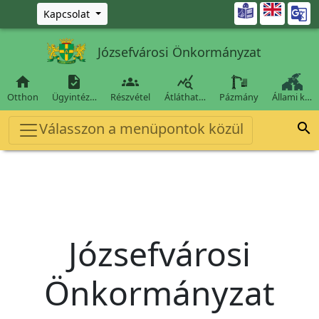
Ugrás a fő tartalomra

Kapcsolat
Józsefvárosi Önkormányzat




Otthon
Ügyintéz…
Részvétel
Átláthat…
Pázmány
Állami k…
Válasszon a menüpontok közül

Józsefvárosi
Önkormányzat