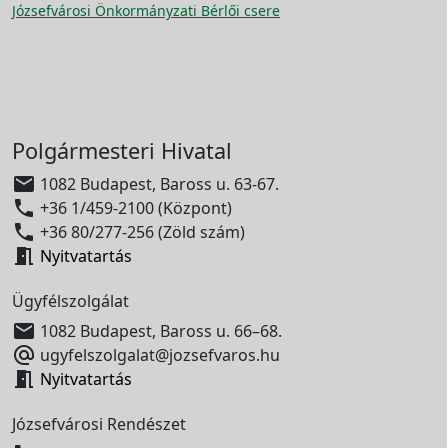
Józsefvárosi Önkormányzati Bérlői csere
Polgármesteri Hivatal

1082 Budapest, Baross u. 63-67.

+36 1/459-2100 (Központ)

+36 80/277-256 (Zöld szám)

Nyitvatartás
Ügyfélszolgálat

1082 Budapest, Baross u. 66–68.

ugyfelszolgalat@jozsefvaros.hu

Nyitvatartás
Józsefvárosi Rendészet