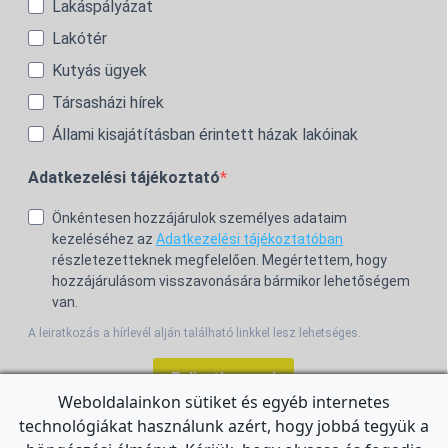
Lakáspályázat
Lakótér
Kutyás ügyek
Társasházi hírek
Állami kisajátításban érintett házak lakóinak
Adatkezelési tájékoztató
Önkéntesen hozzájárulok személyes adataim
kezeléséhez az
Adatkezelési tájékoztatóban
részletezetteknek megfelelően. Megértettem, hogy
hozzájárulásom visszavonására bármikor lehetőségem
van.
A leiratkozás a hírlevél alján található linkkel lesz lehetséges.
Feliratkozom!
Weboldalainkon sütiket és egyéb internetes
technológiákat használunk azért, hogy jobbá tegyük a
For the English Newsletter, click
HERE.