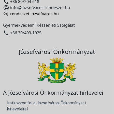

+36 80/204-618

info@jozsefvarosirendeszet.hu
rendeszet.jozsefvaros.hu
Gyermekvédelmi Készenléti Szolgálat

+36 30/493-1925
Józsefvárosi Önkormányzat
A Józsefvárosi Önkormányzat hírlevelei
Iratkozzon fel a Józsefvárosi Önkormányzat
hírleveleire!