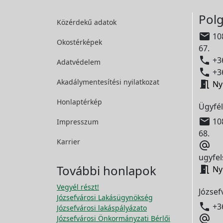
Polg
Közérdekű adatok

108
Okostérképek
67.

+36
Adatvédelem

+36
Akadálymentesítési
nyilatkozat

Ny
Honlaptérkép
Ügyfél

108
Impresszum
68.
Karrier

ugyfel
További honlapok

Ny
Vegyél részt!
József
Józsefvárosi Lakásügynökség

+3
Józsefvárosi lakáspályázato

Józsefvárosi Önkormányzati Bérlői