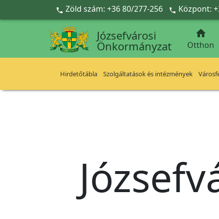
Ugrás a fő tartalomra
Zöld szám: +36 80/277-256
Központ: +



Józsefvárosi
Önkormányzat
Otthon
Hirdetőtábla
Szolgáltatások és intézmények
Városfe
Józsefv