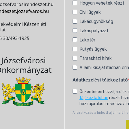
Hogyan vehetek részt
ozsefvarosirendeszet.hu
ndeszet.jozsefvaros.hu
Civil ügyek
Lakásügynökség
ekvédelmi Készenléti
lat
Lakáspályázat
6 30/493-1925
Lakótér
Kutyás ügyek
Józsefvárosi
Társasházi hírek
nkormányzat
Állami kisajátításban éri
Adatkezelési tájékoztató
Önkéntesen hozzájárulok
tájékoztatóban
részleteze
hozzájárulásom visszavon
A leiratkozás a hírlevél alján találha