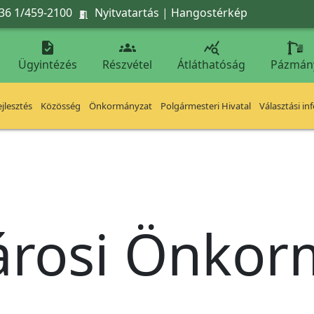
36 1/459-2100
Nyitvatartás
|
Hangostérkép




Ügyintézés
Részvétel
Átláthatóság
Pázmán
jlesztés
Közösség
Önkormányzat
Polgármesteri Hivatal
Választási in
árosi Önko