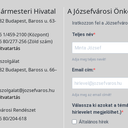
ármesteri Hivatal
A Józsefvárosi Önk
2 Budapest, Baross u. 63-
Iratkozzon fel a Józsefváro
 1/459-2100 (Központ)
Teljes név
 80/277-256 (Zöld szám)
itvatartás
Adja meg teljes nevét!
szolgálat
2 Budapest, Baross u. 66–
Email cím:
szolgalat@jozsefvaros.hu
Adja meg az email címét!
itvatartás
Válassza ki azokat a témá
városi Rendészet
hírlevelet megjelölhet.)
6 80/204-618
Általános hírek