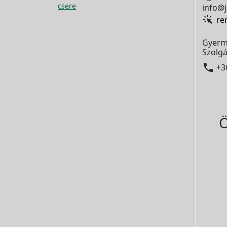
csere
info@j
re
Gyerm
Szolgá

+3
Ö