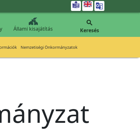


y
Állami kisajátítás
Keresés
formációk
Nemzetiségi Önkormányzatok
rmányzat