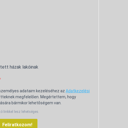
ntett házak lakóinak
 személyes adataim kezeléséhez az
Adatkezelési
tteknek megfelelően. Megértettem, hogy
ására bármikor lehetőségem van.
tó linkkel lesz lehetséges.
Feliratkozom!