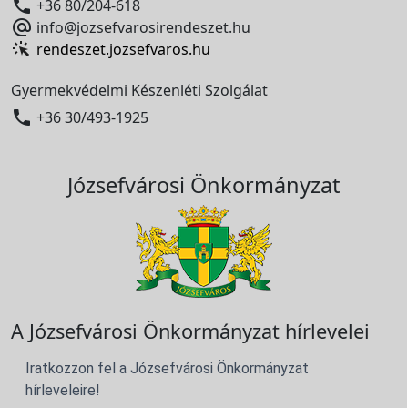

+36 80/204-618

info@jozsefvarosirendeszet.hu
rendeszet.jozsefvaros.hu
Gyermekvédelmi Készenléti Szolgálat

+36 30/493-1925
Józsefvárosi Önkormányzat
A Józsefvárosi Önkormányzat hírlevelei
Iratkozzon fel a Józsefvárosi Önkormányzat
hírleveleire!