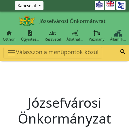
Ugrás a fő tartalomra

Kapcsolat
Józsefvárosi Önkormányzat




Otthon
Ügyintéz…
Részvétel
Átláthat…
Pázmány
Állami k…
Válasszon a menüpontok közül

Józsefvárosi
Önkormányzat