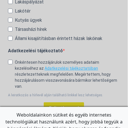
Lakáspályázat
Lakótér
Kutyás ügyek
Társasházi hírek
Állami kisajátításban érintett házak lakóinak
Adatkezelési tájékoztató
Önkéntesen hozzájárulok személyes adataim
kezeléséhez az
Adatkezelési tájékoztatóban
részletezetteknek megfelelően. Megértettem, hogy
hozzájárulásom visszavonására bármikor lehetőségem
van.
A leiratkozás a hírlevél alján található linkkel lesz lehetséges.
Feliratkozom!
Weboldalainkon sütiket és egyéb internetes
technológiákat használunk azért, hogy jobbá tegyük a
For the English Newsletter, click
HERE.