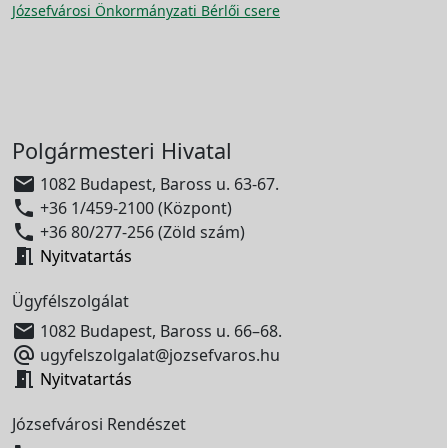
Józsefvárosi Önkormányzati Bérlői csere
Polgármesteri Hivatal

1082 Budapest, Baross u. 63-67.

+36 1/459-2100 (Központ)

+36 80/277-256 (Zöld szám)

Nyitvatartás
Ügyfélszolgálat

1082 Budapest, Baross u. 66–68.

ugyfelszolgalat@jozsefvaros.hu

Nyitvatartás
Józsefvárosi Rendészet