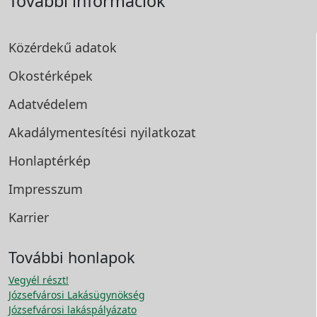
További információk
Közérdekű adatok
Okostérképek
Adatvédelem
Akadálymentesítési
nyilatkozat
Honlaptérkép
Impresszum
Karrier
További honlapok
Vegyél részt!
Józsefvárosi Lakásügynökség
Józsefvárosi lakáspályázato