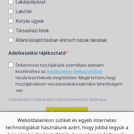
Lakáspályázat
Lakótér
Kutyás ügyek
Társasházi hírek
Állami kisajátításban érintett házak lakóinak
Adatkezelési tájékoztató
Önkéntesen hozzájárulok személyes adataim
kezeléséhez az
Adatkezelési tájékoztatóban
részletezetteknek megfelelően. Megértettem, hogy
hozzájárulásom visszavonására bármikor lehetőségem
van.
A leiratkozás a hírlevél alján található linkkel lesz lehetséges.
Feliratkozom!
Weboldalainkon sütiket és egyéb internetes
technológiákat használunk azért, hogy jobbá tegyük a
For the English Newsletter, click
HERE.