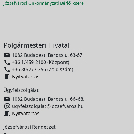
Józsefvárosi Önkormányzati Bérlői csere
Polgármesteri Hivatal

1082 Budapest, Baross u. 63-67.

+36 1/459-2100 (Központ)

+36 80/277-256 (Zöld szám)

Nyitvatartás
Ügyfélszolgálat

1082 Budapest, Baross u. 66–68.

ugyfelszolgalat@jozsefvaros.hu

Nyitvatartás
Józsefvárosi Rendészet