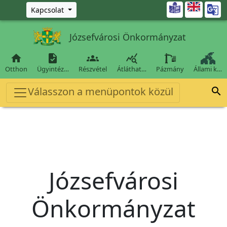
Ugrás a fő tartalomra

Kapcsolat
Józsefvárosi Önkormányzat




Otthon
Ügyintéz…
Részvétel
Átláthat…
Pázmány
Állami k…
Válasszon a menüpontok közül

Józsefvárosi
Önkormányzat