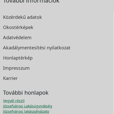
További információk
Közérdekű adatok
Okostérképek
Adatvédelem
Akadálymentesítési
nyilatkozat
Honlaptérkép
Impresszum
Karrier
További honlapok
Vegyél részt!
Józsefvárosi Lakásügynökség
Józsefvárosi lakáspályázato