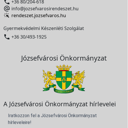

+36 80/204-618

info@jozsefvarosirendeszet.hu
rendeszet.jozsefvaros.hu
Gyermekvédelmi Készenléti Szolgálat

+36 30/493-1925
Józsefvárosi Önkormányzat
A Józsefvárosi Önkormányzat hírlevelei
Iratkozzon fel a Józsefvárosi Önkormányzat
hírleveleire!