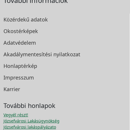
További információk
Közérdekű adatok
Okostérképek
Adatvédelem
Akadálymentesítési
nyilatkozat
Honlaptérkép
Impresszum
Karrier
További honlapok
Vegyél részt!
Józsefvárosi Lakásügynökség
Józsefvárosi lakáspályázato