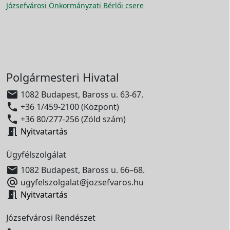
Józsefvárosi Önkormányzati Bérlői csere
Polgármesteri Hivatal

1082 Budapest, Baross u. 63-67.

+36 1/459-2100 (Központ)

+36 80/277-256 (Zöld szám)

Nyitvatartás
Ügyfélszolgálat

1082 Budapest, Baross u. 66–68.

ugyfelszolgalat@jozsefvaros.hu

Nyitvatartás
Józsefvárosi Rendészet