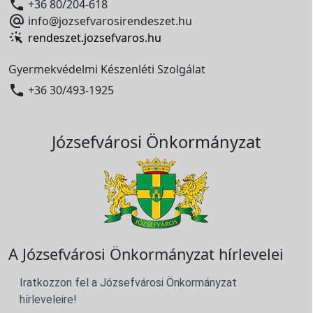

+36 80/204-618

info@jozsefvarosirendeszet.hu
rendeszet.jozsefvaros.hu
Gyermekvédelmi Készenléti Szolgálat

+36 30/493-1925
Józsefvárosi Önkormányzat
A Józsefvárosi Önkormányzat hírlevelei
Iratkozzon fel a Józsefvárosi Önkormányzat
hírleveleire!