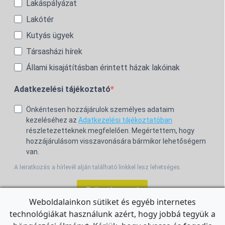
Lakáspályázat
Lakótér
Kutyás ügyek
Társasházi hírek
Állami kisajátításban érintett házak lakóinak
Adatkezelési tájékoztató
Önkéntesen hozzájárulok személyes adataim
kezeléséhez az
Adatkezelési tájékoztatóban
részletezetteknek megfelelően. Megértettem, hogy
hozzájárulásom visszavonására bármikor lehetőségem
van.
A leiratkozás a hírlevél alján található linkkel lesz lehetséges.
Feliratkozom!
Weboldalainkon sütiket és egyéb internetes
technológiákat használunk azért, hogy jobbá tegyük a
For the English Newsletter, click
HERE.