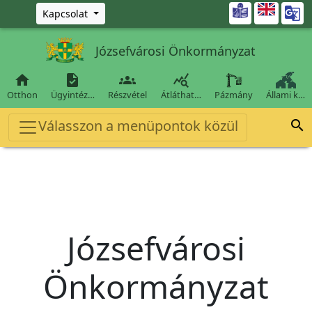
Ugrás a fő tartalomra

Kapcsolat
Józsefvárosi Önkormányzat




Otthon
Ügyintéz…
Részvétel
Átláthat…
Pázmány
Állami k…
Válasszon a menüpontok közül

Józsefvárosi
Önkormányzat