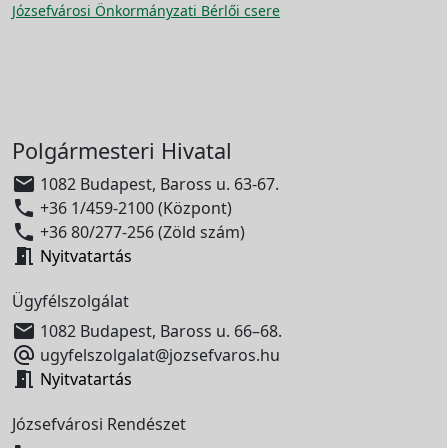
Józsefvárosi Önkormányzati Bérlői csere
Polgármesteri Hivatal

1082 Budapest, Baross u. 63-67.

+36 1/459-2100 (Központ)

+36 80/277-256 (Zöld szám)

Nyitvatartás
Ügyfélszolgálat

1082 Budapest, Baross u. 66–68.

ugyfelszolgalat@jozsefvaros.hu

Nyitvatartás
Józsefvárosi Rendészet