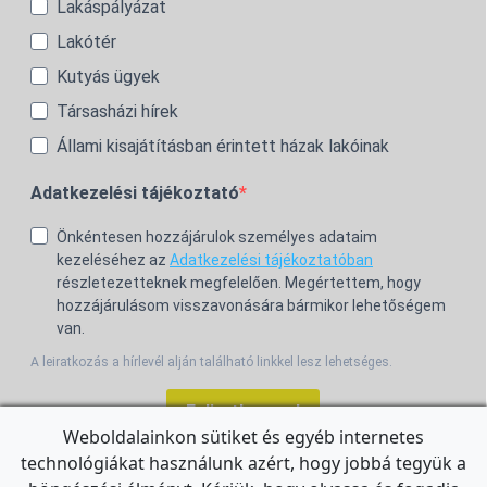
Lakáspályázat
Lakótér
Kutyás ügyek
Társasházi hírek
Állami kisajátításban érintett házak lakóinak
Adatkezelési tájékoztató
Önkéntesen hozzájárulok személyes adataim
kezeléséhez az
Adatkezelési tájékoztatóban
részletezetteknek megfelelően. Megértettem, hogy
hozzájárulásom visszavonására bármikor lehetőségem
van.
A leiratkozás a hírlevél alján található linkkel lesz lehetséges.
Feliratkozom!
Weboldalainkon sütiket és egyéb internetes
technológiákat használunk azért, hogy jobbá tegyük a
For the English Newsletter, click
HERE.