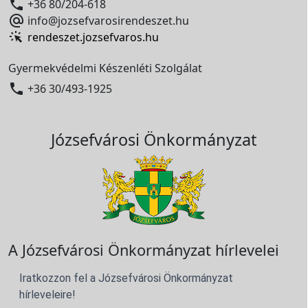

+36 80/204-618

info@jozsefvarosirendeszet.hu
rendeszet.jozsefvaros.hu
Gyermekvédelmi Készenléti Szolgálat

+36 30/493-1925
Józsefvárosi Önkormányzat
A Józsefvárosi Önkormányzat hírlevelei
Iratkozzon fel a Józsefvárosi Önkormányzat
hírleveleire!