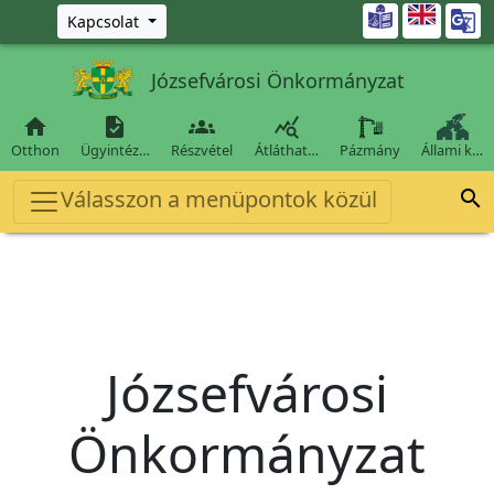
Ugrás a fő tartalomra

Kapcsolat
Józsefvárosi Önkormányzat




Otthon
Ügyintéz…
Részvétel
Átláthat…
Pázmány
Állami k…
Válasszon a menüpontok közül

Józsefvárosi
Önkormányzat