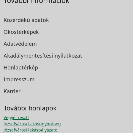
További információk
Közérdekű adatok
Okostérképek
Adatvédelem
Akadálymentesítési
nyilatkozat
Honlaptérkép
Impresszum
Karrier
További honlapok
Vegyél részt!
Józsefvárosi Lakásügynökség
Józsefvárosi lakáspályázato