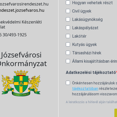
Hogyan vehetek részt
ozsefvarosirendeszet.hu
ndeszet.jozsefvaros.hu
Civil ügyek
Lakásügynökség
ekvédelmi Készenléti
lat
Lakáspályázat
6 30/493-1925
Lakótér
Kutyás ügyek
Józsefvárosi
Társasházi hírek
nkormányzat
Állami kisajátításban éri
Adatkezelési tájékoztató
Önkéntesen hozzájárulok
tájékoztatóban
részleteze
hozzájárulásom visszavon
A leiratkozás a hírlevél alján találha