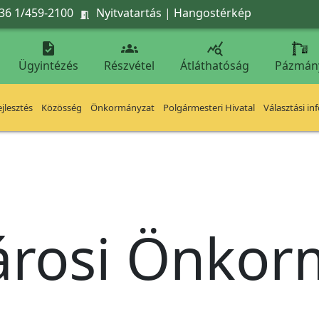
36 1/459-2100
Nyitvatartás
|
Hangostérkép




Ügyintézés
Részvétel
Átláthatóság
Pázmán
jlesztés
Közösség
Önkormányzat
Polgármesteri Hivatal
Választási in
árosi Önko