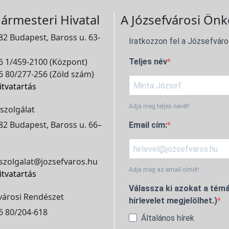
ármesteri Hivatal
A Józsefvárosi Önk
2 Budapest, Baross u. 63-
Iratkozzon fel a Józsefváro
 1/459-2100 (Központ)
Teljes név
 80/277-256 (Zöld szám)
itvatartás
Adja meg teljes nevét!
szolgálat
2 Budapest, Baross u. 66–
Email cím:
szolgalat@jozsefvaros.hu
Adja meg az email címét!
itvatartás
Válassza ki azokat a témá
városi Rendészet
hírlevelet megjelölhet.)
6 80/204-618
Általános hírek