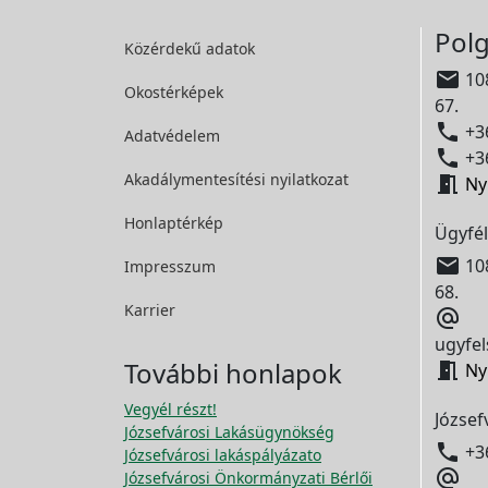
Polg
Közérdekű adatok

108
Okostérképek
67.

+36
Adatvédelem

+36
Akadálymentesítési
nyilatkozat

Ny
Honlaptérkép
Ügyfél

108
Impresszum
68.
Karrier

ugyfel
További honlapok

Ny
Vegyél részt!
József
Józsefvárosi Lakásügynökség

+3
Józsefvárosi lakáspályázato

Józsefvárosi Önkormányzati Bérlői