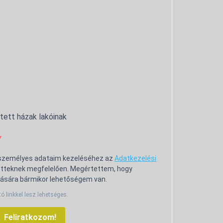
ntett házak lakóinak
 személyes adataim kezeléséhez az
Adatkezelési
tteknek megfelelően. Megértettem, hogy
ására bármikor lehetőségem van.
tó linkkel lesz lehetséges.
Feliratkozom!