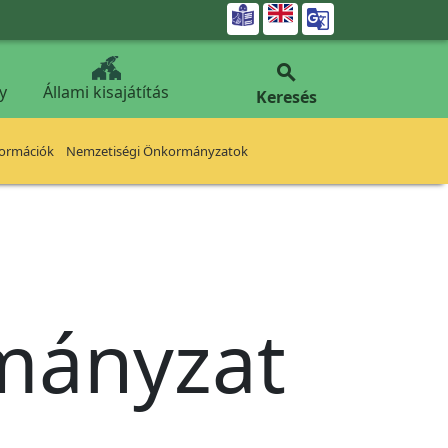


y
Állami kisajátítás
Keresés
formációk
Nemzetiségi Önkormányzatok
rmányzat