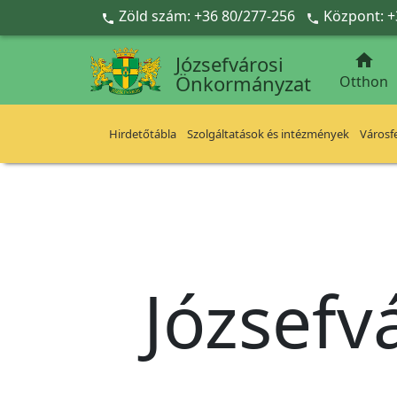
Ugrás a fő tartalomra
Zöld szám: +36 80/277-256
Központ: +



Józsefvárosi
Önkormányzat
Otthon
Hirdetőtábla
Szolgáltatások és intézmények
Városfe
Józsefv