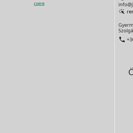
csere
info@j
re
Gyerm
Szolgá

+3
Ö