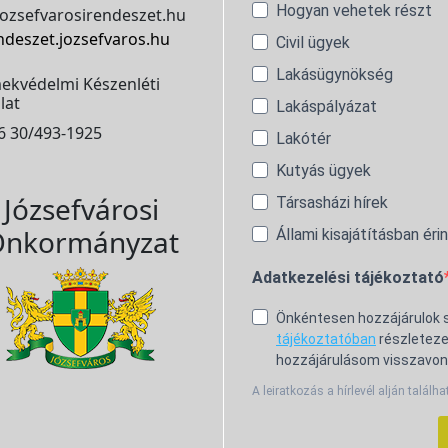
Hogyan vehetek részt
ozsefvarosirendeszet.hu
ndeszet.jozsefvaros.hu
Civil ügyek
Lakásügynökség
ekvédelmi Készenléti
lat
Lakáspályázat
6 30/493-1925
Lakótér
Kutyás ügyek
Józsefvárosi
Társasházi hírek
nkormányzat
Állami kisajátításban éri
Adatkezelési tájékoztató
Önkéntesen hozzájárulok
tájékoztatóban
részleteze
hozzájárulásom visszavon
A leiratkozás a hírlevél alján találha