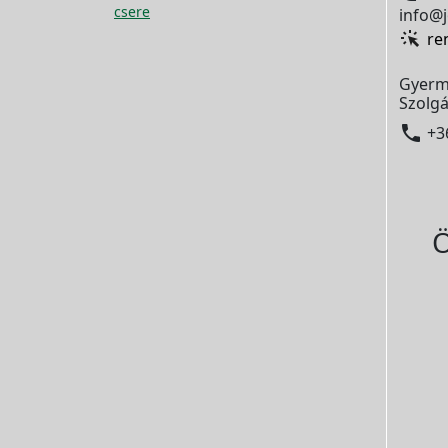
csere
info@j
re
Gyerm
Szolgá

+3
Ö