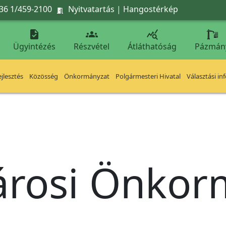
36 1/459-2100
Nyitvatartás
|
Hangostérkép




Ügyintézés
Részvétel
Átláthatóság
Pázmán
jlesztés
Közösség
Önkormányzat
Polgármesteri Hivatal
Választási in
árosi Önko