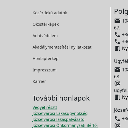
Polg
Közérdekű adatok

108
Okostérképek
67.

+36
Adatvédelem

+36
Akadálymentesítési
nyilatkozat

Ny
Honlaptérkép
Ügyfél

108
Impresszum
68.
Karrier

ugyfel
További honlapok

Ny
Vegyél részt!
József
Józsefvárosi Lakásügynökség

+3
Józsefvárosi lakáspályázato

Józsefvárosi Önkormányzati Bérlői