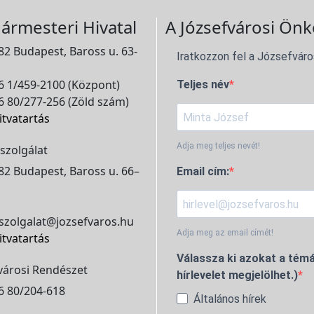
ármesteri Hivatal
A Józsefvárosi Önk
2 Budapest, Baross u. 63-
Iratkozzon fel a Józsefváro
 1/459-2100 (Központ)
Teljes név
 80/277-256 (Zöld szám)
itvatartás
Adja meg teljes nevét!
szolgálat
2 Budapest, Baross u. 66–
Email cím:
szolgalat@jozsefvaros.hu
Adja meg az email címét!
itvatartás
Válassza ki azokat a témá
városi Rendészet
hírlevelet megjelölhet.)
6 80/204-618
Általános hírek