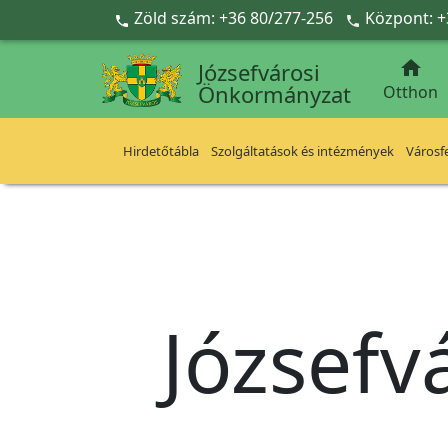
Ugrás a fő tartalomra
Zöld szám: +36 80/277-256
Központ: +



Józsefvárosi
Önkormányzat
Otthon
Hirdetőtábla
Szolgáltatások és intézmények
Városfe
Józsefv