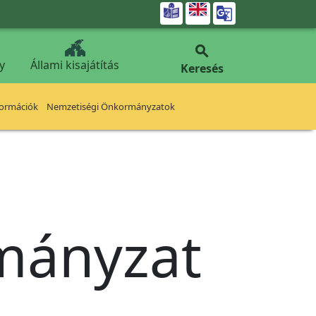


y
Állami kisajátítás
Keresés
formációk
Nemzetiségi Önkormányzatok
rmányzat