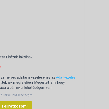
ntett házak lakóinak
 személyes adataim kezeléséhez az
Adatkezelési
tteknek megfelelően. Megértettem, hogy
ására bármikor lehetőségem van.
tó linkkel lesz lehetséges.
Feliratkozom!