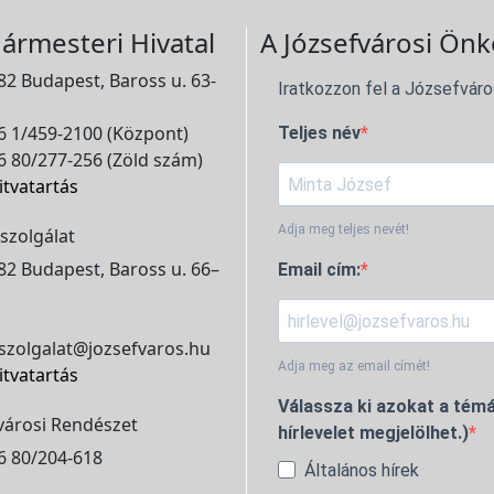
ármesteri Hivatal
A Józsefvárosi Önk
2 Budapest, Baross u. 63-
Iratkozzon fel a Józsefváro
 1/459-2100 (Központ)
Teljes név
 80/277-256 (Zöld szám)
itvatartás
Adja meg teljes nevét!
szolgálat
2 Budapest, Baross u. 66–
Email cím:
szolgalat@jozsefvaros.hu
Adja meg az email címét!
itvatartás
Válassza ki azokat a témá
városi Rendészet
hírlevelet megjelölhet.)
6 80/204-618
Általános hírek