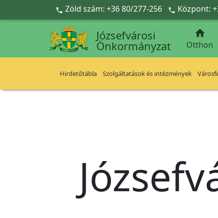
Ugrás a fő tartalomra
Zöld szám: +36 80/277-256
Központ: +



Józsefvárosi
Önkormányzat
Otthon
Hirdetőtábla
Szolgáltatások és intézmények
Városfe
Józsefv