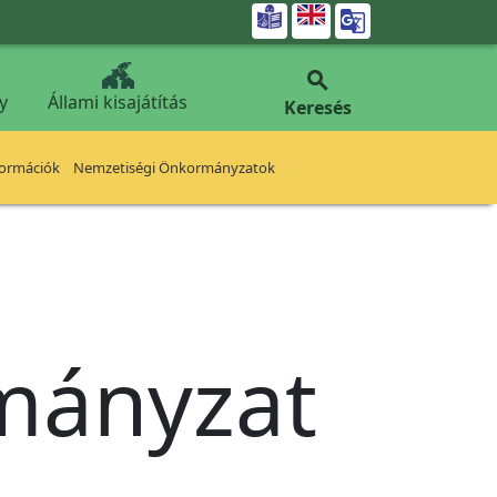


y
Állami kisajátítás
Keresés
formációk
Nemzetiségi Önkormányzatok
rmányzat