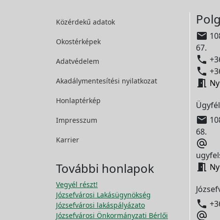
Polg
Közérdekű adatok

108
Okostérképek
67.

+36
Adatvédelem

+36
Akadálymentesítési
nyilatkozat

Ny
Honlaptérkép
Ügyfél

108
Impresszum
68.
Karrier

ugyfel
További honlapok

Ny
Vegyél részt!
József
Józsefvárosi Lakásügynökség

+3
Józsefvárosi lakáspályázato

Józsefvárosi Önkormányzati Bérlői