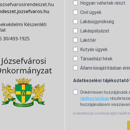
Hogyan vehetek részt
ozsefvarosirendeszet.hu
ndeszet.jozsefvaros.hu
Civil ügyek
Lakásügynökség
ekvédelmi Készenléti
lat
Lakáspályázat
6 30/493-1925
Lakótér
Kutyás ügyek
Józsefvárosi
Társasházi hírek
nkormányzat
Állami kisajátításban éri
Adatkezelési tájékoztató
Önkéntesen hozzájárulok
tájékoztatóban
részleteze
hozzájárulásom visszavon
A leiratkozás a hírlevél alján találha