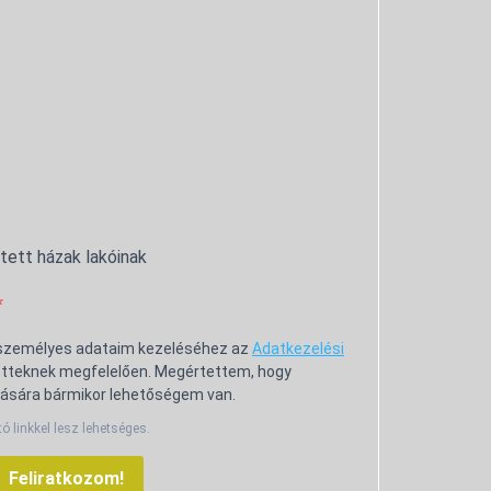
ntett házak lakóinak
 személyes adataim kezeléséhez az
Adatkezelési
tteknek megfelelően. Megértettem, hogy
ására bármikor lehetőségem van.
tó linkkel lesz lehetséges.
Feliratkozom!