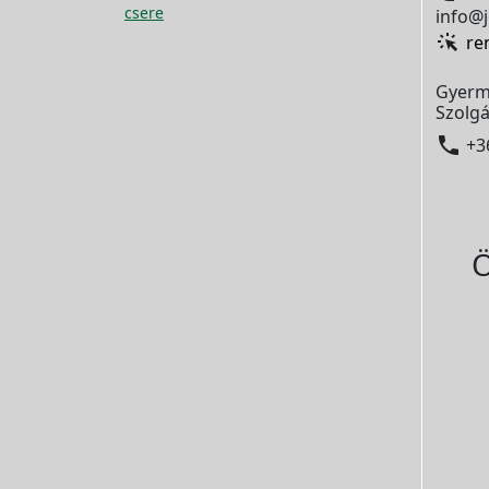
csere
info@j
re
Gyerm
Szolgá

+3
Ö