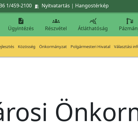
36 1/459-2100
Nyitvatartás
|
Hangostérkép




Ügyintézés
Részvétel
Átláthatóság
Pázmán
jlesztés
Közösség
Önkormányzat
Polgármesteri Hivatal
Választási in
árosi Önko