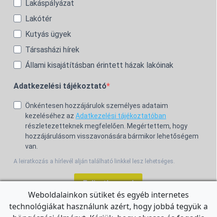
Lakáspályázat
Lakótér
Kutyás ügyek
Társasházi hírek
Állami kisajátításban érintett házak lakóinak
Adatkezelési tájékoztató
Önkéntesen hozzájárulok személyes adataim
kezeléséhez az
Adatkezelési tájékoztatóban
részletezetteknek megfelelően. Megértettem, hogy
hozzájárulásom visszavonására bármikor lehetőségem
van.
A leiratkozás a hírlevél alján található linkkel lesz lehetséges.
Feliratkozom!
Weboldalainkon sütiket és egyéb internetes
technológiákat használunk azért, hogy jobbá tegyük a
For the English Newsletter, click
HERE.