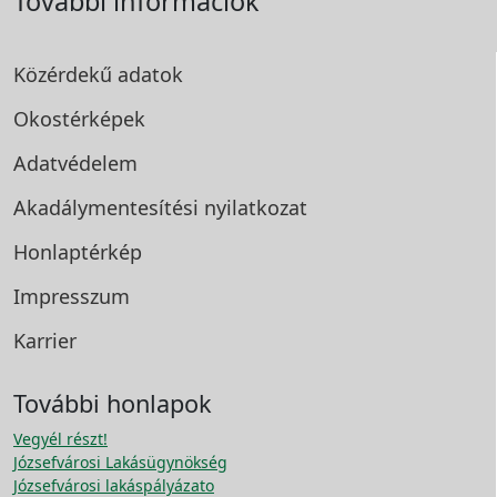
További információk
Közérdekű adatok
Okostérképek
Adatvédelem
Akadálymentesítési
nyilatkozat
Honlaptérkép
Impresszum
Karrier
További honlapok
Vegyél részt!
Józsefvárosi Lakásügynökség
Józsefvárosi lakáspályázato