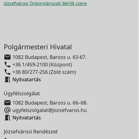
Józsefvárosi Önkormányzati Bérlői csere
Polgármesteri Hivatal

1082 Budapest, Baross u. 63-67.

+36 1/459-2100 (Központ)

+36 80/277-256 (Zöld szám)

Nyitvatartás
Ügyfélszolgálat

1082 Budapest, Baross u. 66–68.

ugyfelszolgalat@jozsefvaros.hu

Nyitvatartás
Józsefvárosi Rendészet