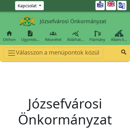
Ugrás a fő tartalomra

Kapcsolat
Józsefvárosi Önkormányzat




Otthon
Ügyintéz…
Részvétel
Átláthat…
Pázmány
Állami k…
Válasszon a menüpontok közül

Józsefvárosi
Önkormányzat