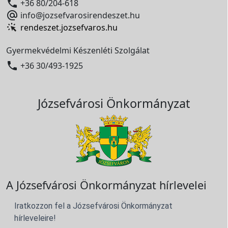

+36 80/204-618

info@jozsefvarosirendeszet.hu
rendeszet.jozsefvaros.hu
Gyermekvédelmi Készenléti Szolgálat

+36 30/493-1925
Józsefvárosi Önkormányzat
A Józsefvárosi Önkormányzat hírlevelei
Iratkozzon fel a Józsefvárosi Önkormányzat
hírleveleire!