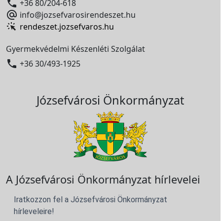

+36 80/204-618

info@jozsefvarosirendeszet.hu
rendeszet.jozsefvaros.hu
Gyermekvédelmi Készenléti Szolgálat

+36 30/493-1925
Józsefvárosi Önkormányzat
A Józsefvárosi Önkormányzat hírlevelei
Iratkozzon fel a Józsefvárosi Önkormányzat
hírleveleire!