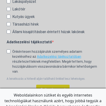
Lakáspályázat
Lakótér
Kutyás ügyek
Társasházi hírek
Állami kisajátításban érintett házak lakóinak
Adatkezelési tájékoztató
Önkéntesen hozzájárulok személyes adataim
kezeléséhez az
Adatkezelési tájékoztatóban
részletezetteknek megfelelően. Megértettem, hogy
hozzájárulásom visszavonására bármikor lehetőségem
van.
A leiratkozás a hírlevél alján található linkkel lesz lehetséges.
Feliratkozom!
Weboldalainkon sütiket és egyéb internetes
technológiákat használunk azért, hogy jobbá tegyük a
For the English Newsletter, click
HERE.