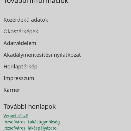
További információk
Közérdekű adatok
Okostérképek
Adatvédelem
Akadálymentesítési
nyilatkozat
Honlaptérkép
Impresszum
Karrier
További honlapok
Vegyél részt!
Józsefvárosi Lakásügynökség
Józsefvárosi lakáspályázato