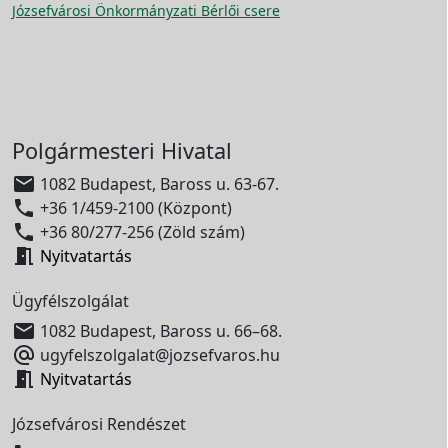
Józsefvárosi Önkormányzati Bérlői csere
Polgármesteri Hivatal

1082 Budapest, Baross u. 63-67.

+36 1/459-2100 (Központ)

+36 80/277-256 (Zöld szám)

Nyitvatartás
Ügyfélszolgálat

1082 Budapest, Baross u. 66–68.

ugyfelszolgalat@jozsefvaros.hu

Nyitvatartás
Józsefvárosi Rendészet