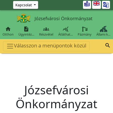
Ugrás a fő tartalomra

Kapcsolat
Józsefvárosi Önkormányzat




Otthon
Ügyintéz…
Részvétel
Átláthat…
Pázmány
Állami k…
Válasszon a menüpontok közül

Józsefvárosi
Önkormányzat