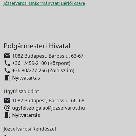
Józsefvárosi Önkormányzati Bérlői csere
Polgármesteri Hivatal

1082 Budapest, Baross u. 63-67.

+36 1/459-2100 (Központ)

+36 80/277-256 (Zöld szám)

Nyitvatartás
Ügyfélszolgálat

1082 Budapest, Baross u. 66–68.

ugyfelszolgalat@jozsefvaros.hu

Nyitvatartás
Józsefvárosi Rendészet