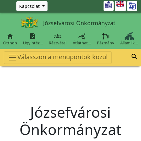
Ugrás a fő tartalomra

Kapcsolat
Józsefvárosi Önkormányzat




Otthon
Ügyintéz…
Részvétel
Átláthat…
Pázmány
Állami k…
Válasszon a menüpontok közül

Józsefvárosi
Önkormányzat