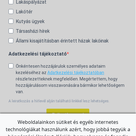
Lakáspályázat
Lakótér
Kutyás ügyek
Társasházi hírek
Állami kisajátításban érintett házak lakóinak
Adatkezelési tájékoztató
Önkéntesen hozzájárulok személyes adataim
kezeléséhez az
Adatkezelési tájékoztatóban
részletezetteknek megfelelően. Megértettem, hogy
hozzájárulásom visszavonására bármikor lehetőségem
van.
A leiratkozás a hírlevél alján található linkkel lesz lehetséges.
Feliratkozom!
Weboldalainkon sütiket és egyéb internetes
technológiákat használunk azért, hogy jobbá tegyük a
For the English Newsletter, click
HERE.