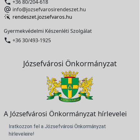

+36 80/204-618

info@jozsefvarosirendeszet.hu
rendeszet.jozsefvaros.hu
Gyermekvédelmi Készenléti Szolgálat

+36 30/493-1925
Józsefvárosi Önkormányzat
A Józsefvárosi Önkormányzat hírlevelei
Iratkozzon fel a Józsefvárosi Önkormányzat
hírleveleire!