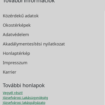
További információk
Közérdekű adatok
Okostérképek
Adatvédelem
Akadálymentesítési
nyilatkozat
Honlaptérkép
Impresszum
Karrier
További honlapok
Vegyél részt!
Józsefvárosi Lakásügynökség
Józsefvárosi lakáspályázato