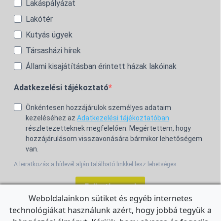
Lakáspályázat
Lakótér
Kutyás ügyek
Társasházi hírek
Állami kisajátításban érintett házak lakóinak
Adatkezelési tájékoztató
Önkéntesen hozzájárulok személyes adataim
kezeléséhez az
Adatkezelési tájékoztatóban
részletezetteknek megfelelően. Megértettem, hogy
hozzájárulásom visszavonására bármikor lehetőségem
van.
A leiratkozás a hírlevél alján található linkkel lesz lehetséges.
Feliratkozom!
Weboldalainkon sütiket és egyéb internetes
technológiákat használunk azért, hogy jobbá tegyük a
For the English Newsletter, click
HERE.