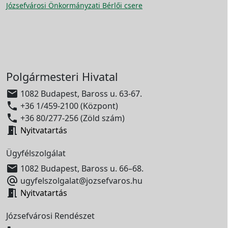
Józsefvárosi Önkormányzati Bérlői csere
Polgármesteri Hivatal

1082 Budapest, Baross u. 63-67.

+36 1/459-2100 (Központ)

+36 80/277-256 (Zöld szám)

Nyitvatartás
Ügyfélszolgálat

1082 Budapest, Baross u. 66–68.

ugyfelszolgalat@jozsefvaros.hu

Nyitvatartás
Józsefvárosi Rendészet