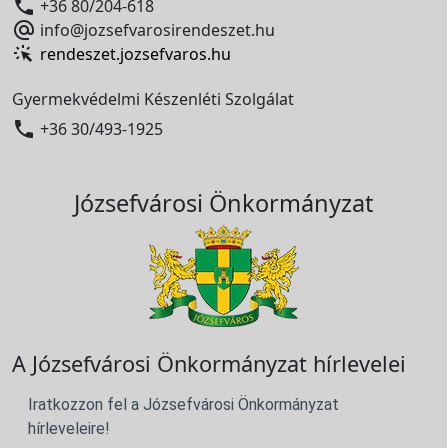

+36 80/204-618

info@jozsefvarosirendeszet.hu
rendeszet.jozsefvaros.hu
Gyermekvédelmi Készenléti Szolgálat

+36 30/493-1925
Józsefvárosi Önkormányzat
A Józsefvárosi Önkormányzat hírlevelei
Iratkozzon fel a Józsefvárosi Önkormányzat
hírleveleire!