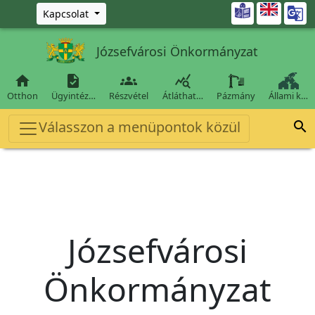
Ugrás a fő tartalomra

Kapcsolat
Józsefvárosi Önkormányzat




Otthon
Ügyintéz…
Részvétel
Átláthat…
Pázmány
Állami k…
Válasszon a menüpontok közül

Józsefvárosi
Önkormányzat