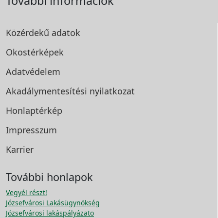
További információk
Közérdekű adatok
Okostérképek
Adatvédelem
Akadálymentesítési
nyilatkozat
Honlaptérkép
Impresszum
Karrier
További honlapok
Vegyél részt!
Józsefvárosi Lakásügynökség
Józsefvárosi lakáspályázato