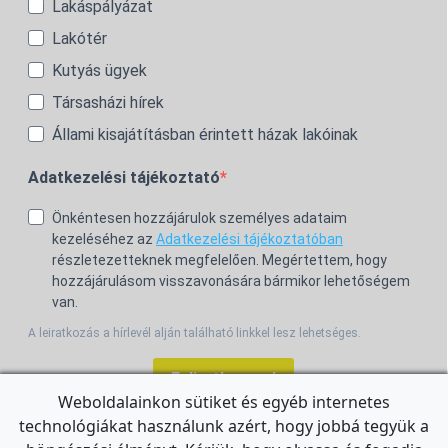
Lakáspályázat
Lakótér
Kutyás ügyek
Társasházi hírek
Állami kisajátításban érintett házak lakóinak
Adatkezelési tájékoztató
Önkéntesen hozzájárulok személyes adataim
kezeléséhez az
Adatkezelési tájékoztatóban
részletezetteknek megfelelően. Megértettem, hogy
hozzájárulásom visszavonására bármikor lehetőségem
van.
A leiratkozás a hírlevél alján található linkkel lesz lehetséges.
Feliratkozom!
Weboldalainkon sütiket és egyéb internetes
technológiákat használunk azért, hogy jobbá tegyük a
For the English Newsletter, click
HERE.