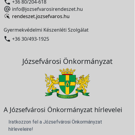

+36 80/204-618

info@jozsefvarosirendeszet.hu
rendeszet.jozsefvaros.hu
Gyermekvédelmi Készenléti Szolgálat

+36 30/493-1925
Józsefvárosi Önkormányzat
A Józsefvárosi Önkormányzat hírlevelei
Iratkozzon fel a Józsefvárosi Önkormányzat
hírleveleire!