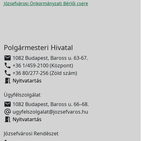
Józsefvárosi Önkormányzati Bérlői csere
Polgármesteri Hivatal

1082 Budapest, Baross u. 63-67.

+36 1/459-2100 (Központ)

+36 80/277-256 (Zöld szám)

Nyitvatartás
Ügyfélszolgálat

1082 Budapest, Baross u. 66–68.

ugyfelszolgalat@jozsefvaros.hu

Nyitvatartás
Józsefvárosi Rendészet