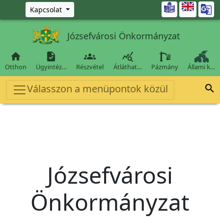
Ugrás a fő tartalomra

Kapcsolat
Józsefvárosi Önkormányzat




Otthon
Ügyintéz…
Részvétel
Átláthat…
Pázmány
Állami k…
Válasszon a menüpontok közül

Józsefvárosi
Önkormányzat