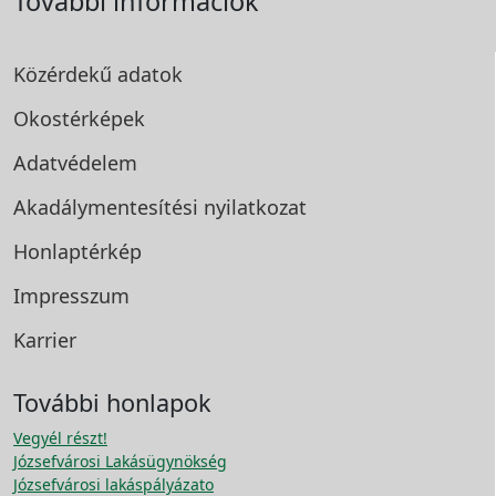
További információk
Közérdekű adatok
Okostérképek
Adatvédelem
Akadálymentesítési
nyilatkozat
Honlaptérkép
Impresszum
Karrier
További honlapok
Vegyél részt!
Józsefvárosi Lakásügynökség
Józsefvárosi lakáspályázato