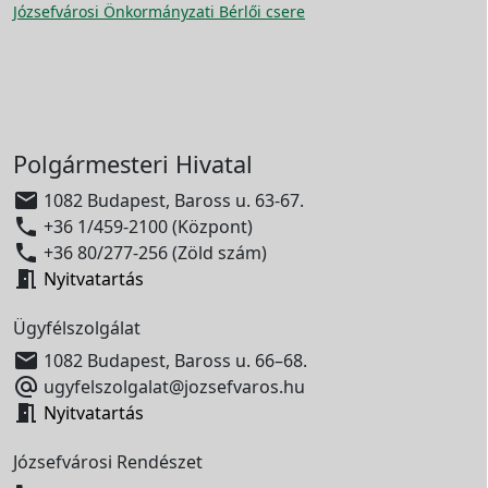
Józsefvárosi Önkormányzati Bérlői csere
Polgármesteri Hivatal

1082 Budapest, Baross u. 63-67.

+36 1/459-2100 (Központ)

+36 80/277-256 (Zöld szám)

Nyitvatartás
Ügyfélszolgálat

1082 Budapest, Baross u. 66–68.

ugyfelszolgalat@jozsefvaros.hu

Nyitvatartás
Józsefvárosi Rendészet