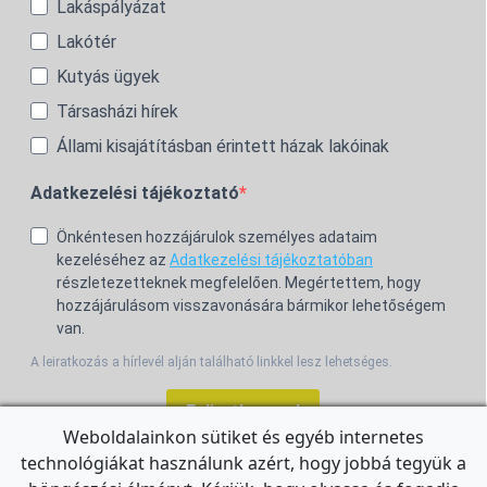
Lakáspályázat
Lakótér
Kutyás ügyek
Társasházi hírek
Állami kisajátításban érintett házak lakóinak
Adatkezelési tájékoztató
Önkéntesen hozzájárulok személyes adataim
kezeléséhez az
Adatkezelési tájékoztatóban
részletezetteknek megfelelően. Megértettem, hogy
hozzájárulásom visszavonására bármikor lehetőségem
van.
A leiratkozás a hírlevél alján található linkkel lesz lehetséges.
Feliratkozom!
Weboldalainkon sütiket és egyéb internetes
technológiákat használunk azért, hogy jobbá tegyük a
For the English Newsletter, click
HERE.