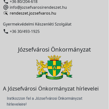

+36 80/204-618

info@jozsefvarosirendeszet.hu
rendeszet.jozsefvaros.hu
Gyermekvédelmi Készenléti Szolgálat

+36 30/493-1925
Józsefvárosi Önkormányzat
A Józsefvárosi Önkormányzat hírlevelei
Iratkozzon fel a Józsefvárosi Önkormányzat
hírleveleire!