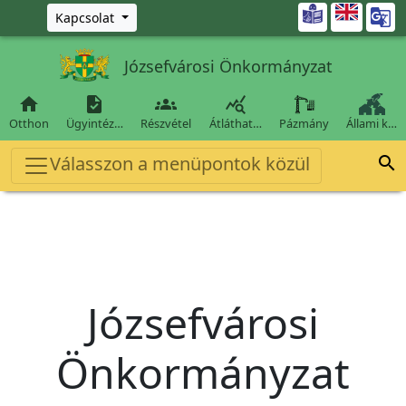
Ugrás a fő tartalomra

Kapcsolat
Józsefvárosi Önkormányzat




Otthon
Ügyintéz…
Részvétel
Átláthat…
Pázmány
Állami k…
Válasszon a menüpontok közül

Józsefvárosi
Önkormányzat