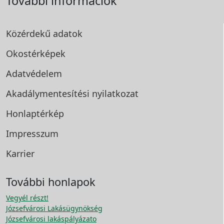
További információk
Közérdekű adatok
Okostérképek
Adatvédelem
Akadálymentesítési
nyilatkozat
Honlaptérkép
Impresszum
Karrier
További honlapok
Vegyél részt!
Józsefvárosi Lakásügynökség
Józsefvárosi lakáspályázato