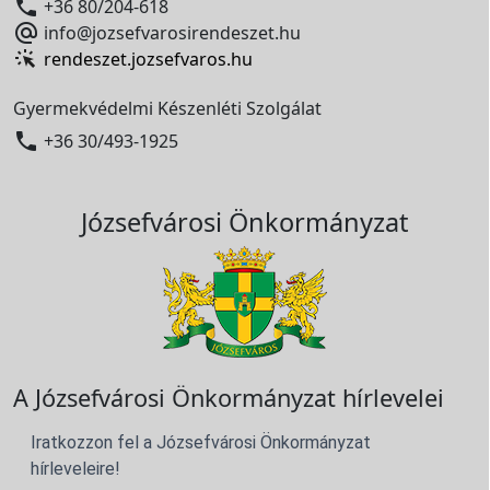

+36 80/204-618

info@jozsefvarosirendeszet.hu
rendeszet.jozsefvaros.hu
Gyermekvédelmi Készenléti Szolgálat

+36 30/493-1925
Józsefvárosi Önkormányzat
A Józsefvárosi Önkormányzat hírlevelei
Iratkozzon fel a Józsefvárosi Önkormányzat
hírleveleire!