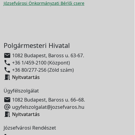
Józsefvárosi Önkormányzati Bérlői csere
Polgármesteri Hivatal

1082 Budapest, Baross u. 63-67.

+36 1/459-2100 (Központ)

+36 80/277-256 (Zöld szám)

Nyitvatartás
Ügyfélszolgálat

1082 Budapest, Baross u. 66–68.

ugyfelszolgalat@jozsefvaros.hu

Nyitvatartás
Józsefvárosi Rendészet