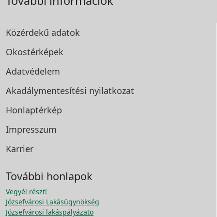
További információk
Közérdekű adatok
Okostérképek
Adatvédelem
Akadálymentesítési
nyilatkozat
Honlaptérkép
Impresszum
Karrier
További honlapok
Vegyél részt!
Józsefvárosi Lakásügynökség
Józsefvárosi lakáspályázato