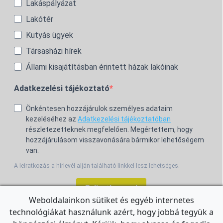
Lakáspályázat
Lakótér
Kutyás ügyek
Társasházi hírek
Állami kisajátításban érintett házak lakóinak
Adatkezelési tájékoztató
Önkéntesen hozzájárulok személyes adataim
kezeléséhez az
Adatkezelési tájékoztatóban
részletezetteknek megfelelően. Megértettem, hogy
hozzájárulásom visszavonására bármikor lehetőségem
van.
A leiratkozás a hírlevél alján található linkkel lesz lehetséges.
Feliratkozom!
Weboldalainkon sütiket és egyéb internetes
technológiákat használunk azért, hogy jobbá tegyük a
For the English Newsletter, click
HERE.