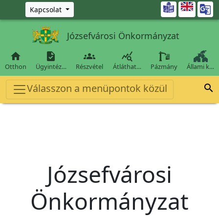
Ugrás a fő tartalomra

Kapcsolat
Józsefvárosi Önkormányzat




Otthon
Ügyintéz…
Részvétel
Átláthat…
Pázmány
Állami k…
Válasszon a menüpontok közül

Józsefvárosi
Önkormányzat