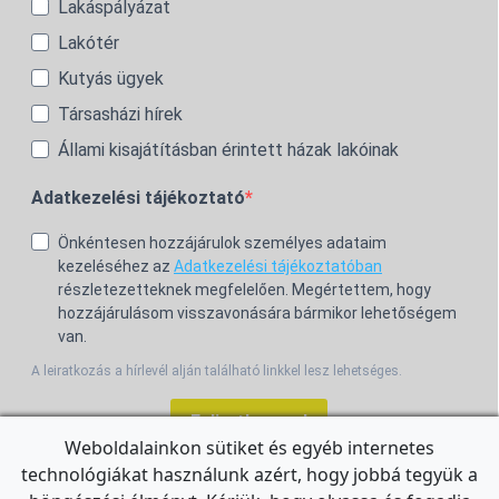
Lakáspályázat
Lakótér
Kutyás ügyek
Társasházi hírek
Állami kisajátításban érintett házak lakóinak
Adatkezelési tájékoztató
Önkéntesen hozzájárulok személyes adataim
kezeléséhez az
Adatkezelési tájékoztatóban
részletezetteknek megfelelően. Megértettem, hogy
hozzájárulásom visszavonására bármikor lehetőségem
van.
A leiratkozás a hírlevél alján található linkkel lesz lehetséges.
Feliratkozom!
Weboldalainkon sütiket és egyéb internetes
technológiákat használunk azért, hogy jobbá tegyük a
For the English Newsletter, click
HERE.