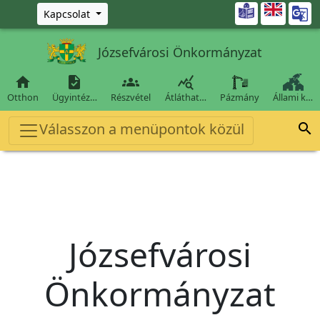
Ugrás a fő tartalomra

Kapcsolat
Józsefvárosi Önkormányzat




Otthon
Ügyintéz…
Részvétel
Átláthat…
Pázmány
Állami k…
Válasszon a menüpontok közül

Józsefvárosi
Önkormányzat