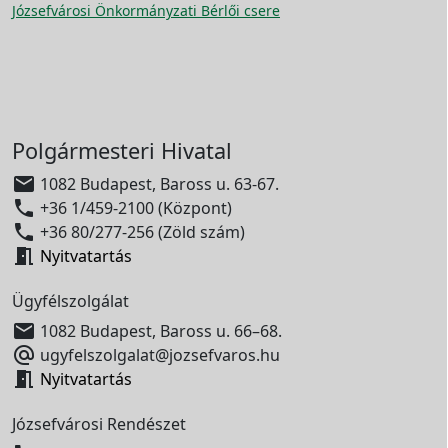
Józsefvárosi Önkormányzati Bérlői csere
Polgármesteri Hivatal

1082 Budapest, Baross u. 63-67.

+36 1/459-2100 (Központ)

+36 80/277-256 (Zöld szám)

Nyitvatartás
Ügyfélszolgálat

1082 Budapest, Baross u. 66–68.

ugyfelszolgalat@jozsefvaros.hu

Nyitvatartás
Józsefvárosi Rendészet