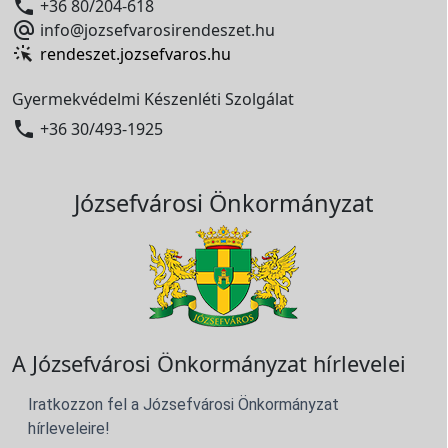

+36 80/204-618

info@jozsefvarosirendeszet.hu
rendeszet.jozsefvaros.hu
Gyermekvédelmi Készenléti Szolgálat

+36 30/493-1925
Józsefvárosi Önkormányzat
A Józsefvárosi Önkormányzat hírlevelei
Iratkozzon fel a Józsefvárosi Önkormányzat
hírleveleire!