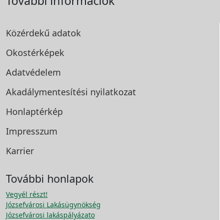
További információk
Közérdekű adatok
Okostérképek
Adatvédelem
Akadálymentesítési
nyilatkozat
Honlaptérkép
Impresszum
Karrier
További honlapok
Vegyél részt!
Józsefvárosi Lakásügynökség
Józsefvárosi lakáspályázato