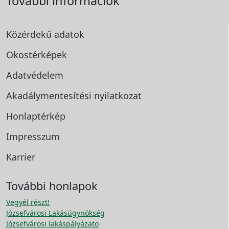
További információk
Közérdekű adatok
Okostérképek
Adatvédelem
Akadálymentesítési
nyilatkozat
Honlaptérkép
Impresszum
Karrier
További honlapok
Vegyél részt!
Józsefvárosi Lakásügynökség
Józsefvárosi lakáspályázato