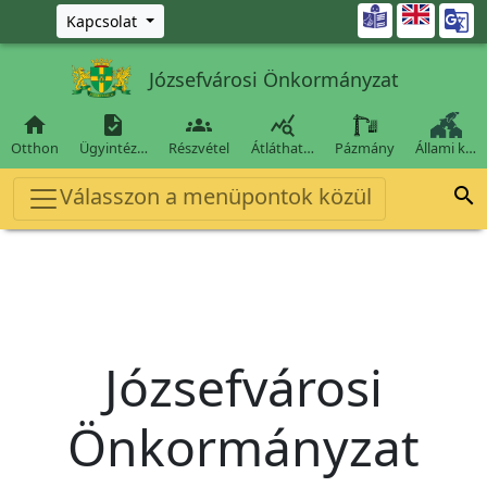
Ugrás a fő tartalomra

Kapcsolat
Józsefvárosi Önkormányzat




Otthon
Ügyintéz…
Részvétel
Átláthat…
Pázmány
Állami k…
Válasszon a menüpontok közül

Józsefvárosi
Önkormányzat