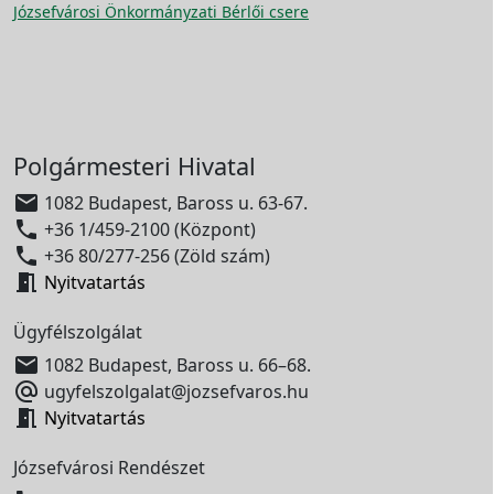
Józsefvárosi Önkormányzati Bérlői csere
Polgármesteri Hivatal

1082 Budapest, Baross u. 63-67.

+36 1/459-2100 (Központ)

+36 80/277-256 (Zöld szám)

Nyitvatartás
Ügyfélszolgálat

1082 Budapest, Baross u. 66–68.

ugyfelszolgalat@jozsefvaros.hu

Nyitvatartás
Józsefvárosi Rendészet