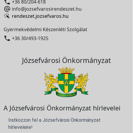

+36 80/204-618

info@jozsefvarosirendeszet.hu
rendeszet.jozsefvaros.hu
Gyermekvédelmi Készenléti Szolgálat

+36 30/493-1925
Józsefvárosi Önkormányzat
A Józsefvárosi Önkormányzat hírlevelei
Iratkozzon fel a Józsefvárosi Önkormányzat
hírleveleire!