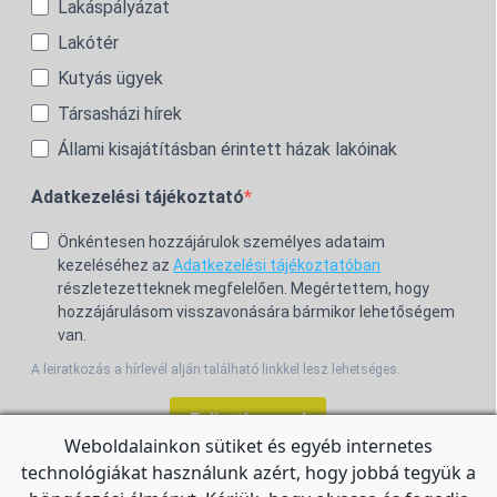
Lakáspályázat
Lakótér
Kutyás ügyek
Társasházi hírek
Állami kisajátításban érintett házak lakóinak
Adatkezelési tájékoztató
Önkéntesen hozzájárulok személyes adataim
kezeléséhez az
Adatkezelési tájékoztatóban
részletezetteknek megfelelően. Megértettem, hogy
hozzájárulásom visszavonására bármikor lehetőségem
van.
A leiratkozás a hírlevél alján található linkkel lesz lehetséges.
Feliratkozom!
Weboldalainkon sütiket és egyéb internetes
technológiákat használunk azért, hogy jobbá tegyük a
For the English Newsletter, click
HERE.