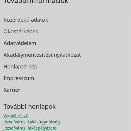
További információk
Közérdekű adatok
Okostérképek
Adatvédelem
Akadálymentesítési
nyilatkozat
Honlaptérkép
Impresszum
Karrier
További honlapok
Vegyél részt!
Józsefvárosi Lakásügynökség
Józsefvárosi lakáspályázato