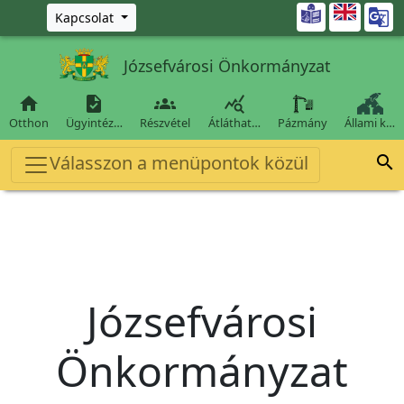
Ugrás a fő tartalomra

Kapcsolat
Józsefvárosi Önkormányzat




Otthon
Ügyintéz…
Részvétel
Átláthat…
Pázmány
Állami k…
Válasszon a menüpontok közül

Józsefvárosi
Önkormányzat