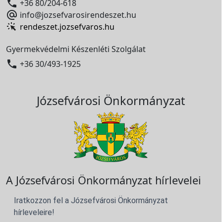

+36 80/204-618

info@jozsefvarosirendeszet.hu
rendeszet.jozsefvaros.hu
Gyermekvédelmi Készenléti Szolgálat

+36 30/493-1925
Józsefvárosi Önkormányzat
A Józsefvárosi Önkormányzat hírlevelei
Iratkozzon fel a Józsefvárosi Önkormányzat
hírleveleire!