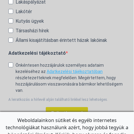
Lakáspályázat
Lakótér
Kutyás ügyek
Társasházi hírek
Állami kisajátításban érintett házak lakóinak
Adatkezelési tájékoztató
Önkéntesen hozzájárulok személyes adataim
kezeléséhez az
Adatkezelési tájékoztatóban
részletezetteknek megfelelően. Megértettem, hogy
hozzájárulásom visszavonására bármikor lehetőségem
van.
A leiratkozás a hírlevél alján található linkkel lesz lehetséges.
Feliratkozom!
Weboldalainkon sütiket és egyéb internetes
technológiákat használunk azért, hogy jobbá tegyük a
For the English Newsletter, click
HERE.