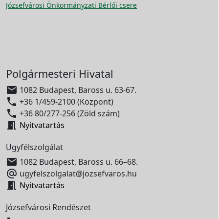
Józsefvárosi Önkormányzati Bérlői csere
Polgármesteri Hivatal

1082 Budapest, Baross u. 63-67.

+36 1/459-2100 (Központ)

+36 80/277-256 (Zöld szám)

Nyitvatartás
Ügyfélszolgálat

1082 Budapest, Baross u. 66–68.

ugyfelszolgalat@jozsefvaros.hu

Nyitvatartás
Józsefvárosi Rendészet