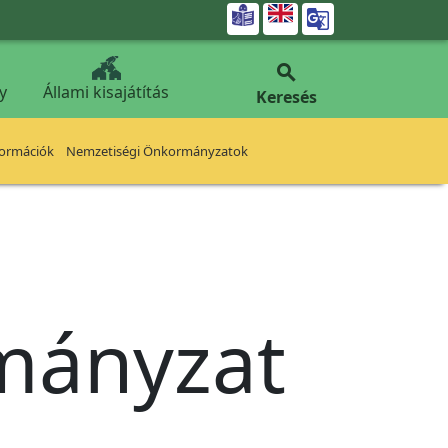


y
Állami kisajátítás
Keresés
formációk
Nemzetiségi Önkormányzatok
rmányzat