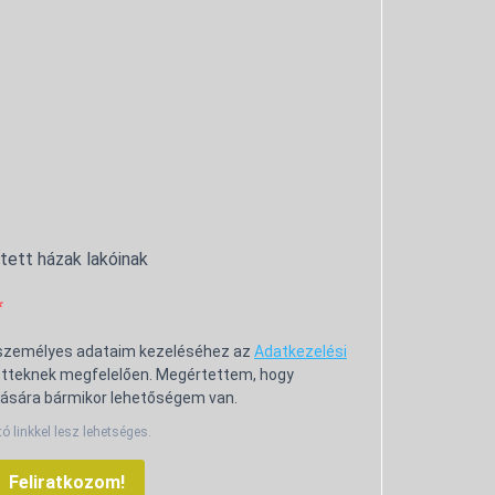
ntett házak lakóinak
 személyes adataim kezeléséhez az
Adatkezelési
tteknek megfelelően. Megértettem, hogy
ására bármikor lehetőségem van.
tó linkkel lesz lehetséges.
Feliratkozom!