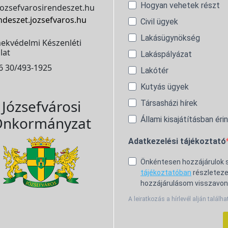
Hogyan vehetek részt
ozsefvarosirendeszet.hu
ndeszet.jozsefvaros.hu
Civil ügyek
Lakásügynökség
ekvédelmi Készenléti
lat
Lakáspályázat
6 30/493-1925
Lakótér
Kutyás ügyek
Józsefvárosi
Társasházi hírek
nkormányzat
Állami kisajátításban éri
Adatkezelési tájékoztató
Önkéntesen hozzájárulok
tájékoztatóban
részleteze
hozzájárulásom visszavon
A leiratkozás a hírlevél alján találha