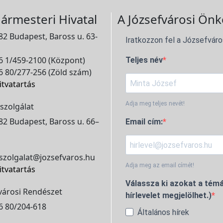
ármesteri Hivatal
A Józsefvárosi Önk
2 Budapest, Baross u. 63-
Iratkozzon fel a Józsefváro
 1/459-2100 (Központ)
Teljes név
 80/277-256 (Zöld szám)
itvatartás
Adja meg teljes nevét!
szolgálat
2 Budapest, Baross u. 66–
Email cím:
szolgalat@jozsefvaros.hu
Adja meg az email címét!
itvatartás
Válassza ki azokat a témá
városi Rendészet
hírlevelet megjelölhet.)
6 80/204-618
Általános hírek