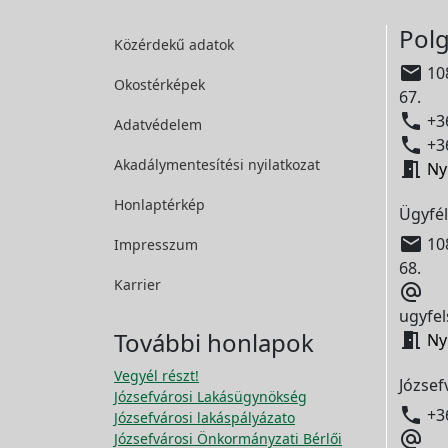
Polg
Közérdekű adatok

108
Okostérképek
67.

+36
Adatvédelem

+36
Akadálymentesítési
nyilatkozat

Ny
Honlaptérkép
Ügyfél

108
Impresszum
68.
Karrier

ugyfel
További honlapok

Ny
Vegyél részt!
József
Józsefvárosi Lakásügynökség

+3
Józsefvárosi lakáspályázato

Józsefvárosi Önkormányzati Bérlői