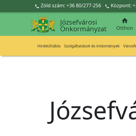
Ugrás a fő tartalomra
Zöld szám: +36 80/277-256
Központ: +



Józsefvárosi
Önkormányzat
Otthon
Hirdetőtábla
Szolgáltatások és intézmények
Városfe
Józsefv