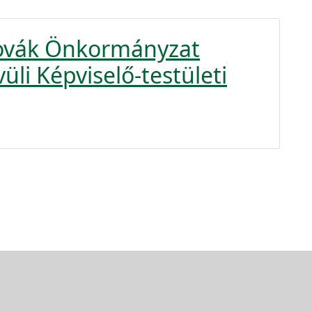
zlovák Önkormányzat
üli Képviselő-testületi