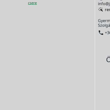
csere
info@j
re
Gyerm
Szolgá

+3
Ö