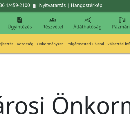
36 1/459-2100
Nyitvatartás
|
Hangostérkép




Ügyintézés
Részvétel
Átláthatóság
Pázmán
jlesztés
Közösség
Önkormányzat
Polgármesteri Hivatal
Választási in
árosi Önko