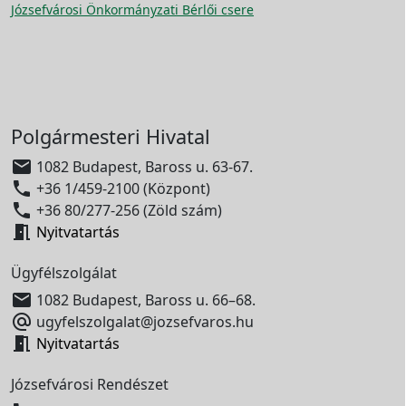
Józsefvárosi Önkormányzati Bérlői csere
Polgármesteri Hivatal

1082 Budapest, Baross u. 63-67.

+36 1/459-2100 (Központ)

+36 80/277-256 (Zöld szám)

Nyitvatartás
Ügyfélszolgálat

1082 Budapest, Baross u. 66–68.

ugyfelszolgalat@jozsefvaros.hu

Nyitvatartás
Józsefvárosi Rendészet