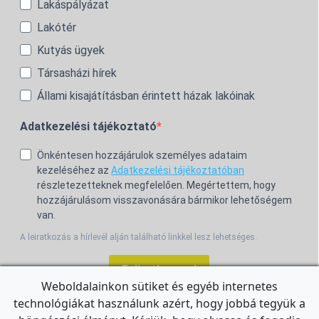
Lakáspályázat
Lakótér
Kutyás ügyek
Társasházi hírek
Állami kisajátításban érintett házak lakóinak
Adatkezelési tájékoztató
Önkéntesen hozzájárulok személyes adataim
kezeléséhez az
Adatkezelési tájékoztatóban
részletezetteknek megfelelően. Megértettem, hogy
hozzájárulásom visszavonására bármikor lehetőségem
van.
A leiratkozás a hírlevél alján található linkkel lesz lehetséges.
Feliratkozom!
Weboldalainkon sütiket és egyéb internetes
technológiákat használunk azért, hogy jobbá tegyük a
For the English Newsletter, click
HERE.