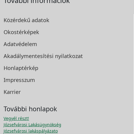
További információk
Közérdekű adatok
Okostérképek
Adatvédelem
Akadálymentesítési
nyilatkozat
Honlaptérkép
Impresszum
Karrier
További honlapok
Vegyél részt!
Józsefvárosi Lakásügynökség
Józsefvárosi lakáspályázato