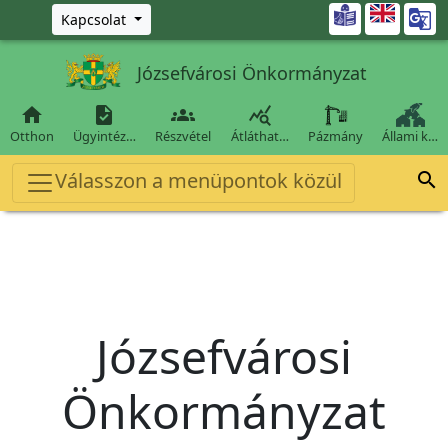
Ugrás a fő tartalomra

Kapcsolat
Józsefvárosi Önkormányzat




Otthon
Ügyintéz…
Részvétel
Átláthat…
Pázmány
Állami k…
Válasszon a menüpontok közül

Józsefvárosi
Önkormányzat