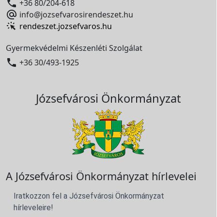

+36 80/204-618

info@jozsefvarosirendeszet.hu
rendeszet.jozsefvaros.hu
Gyermekvédelmi Készenléti Szolgálat

+36 30/493-1925
Józsefvárosi Önkormányzat
A Józsefvárosi Önkormányzat hírlevelei
Iratkozzon fel a Józsefvárosi Önkormányzat
hírleveleire!