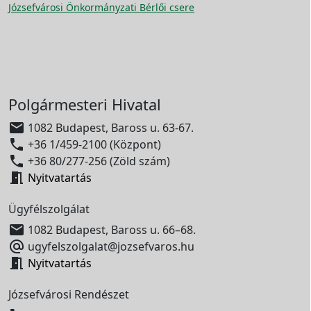
Józsefvárosi Önkormányzati Bérlői csere
Polgármesteri Hivatal

1082 Budapest, Baross u. 63-67.

+36 1/459-2100 (Központ)

+36 80/277-256 (Zöld szám)

Nyitvatartás
Ügyfélszolgálat

1082 Budapest, Baross u. 66–68.

ugyfelszolgalat@jozsefvaros.hu

Nyitvatartás
Józsefvárosi Rendészet