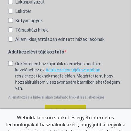
Lakáspályázat
Lakótér
Kutyás ügyek
Társasházi hírek
Állami kisajátításban érintett házak lakóinak
Adatkezelési tájékoztató
Önkéntesen hozzájárulok személyes adataim
kezeléséhez az
Adatkezelési tájékoztatóban
részletezetteknek megfelelően. Megértettem, hogy
hozzájárulásom visszavonására bármikor lehetőségem
van.
A leiratkozás a hírlevél alján található linkkel lesz lehetséges.
Feliratkozom!
Weboldalainkon sütiket és egyéb internetes
technológiákat használunk azért, hogy jobbá tegyük a
For the English Newsletter, click
HERE.