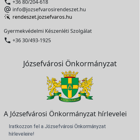

+36 80/204-618

info@jozsefvarosirendeszet.hu
rendeszet.jozsefvaros.hu
Gyermekvédelmi Készenléti Szolgálat

+36 30/493-1925
Józsefvárosi Önkormányzat
A Józsefvárosi Önkormányzat hírlevelei
Iratkozzon fel a Józsefvárosi Önkormányzat
hírleveleire!