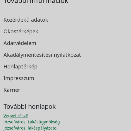
További információk
Közérdekű adatok
Okostérképek
Adatvédelem
Akadálymentesítési
nyilatkozat
Honlaptérkép
Impresszum
Karrier
További honlapok
Vegyél részt!
Józsefvárosi Lakásügynökség
Józsefvárosi lakáspályázato