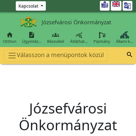
Ugrás a fő tartalomra

Kapcsolat
Józsefvárosi Önkormányzat




Otthon
Ügyintéz…
Részvétel
Átláthat…
Pázmány
Állami k…
Válasszon a menüpontok közül

Józsefvárosi
Önkormányzat