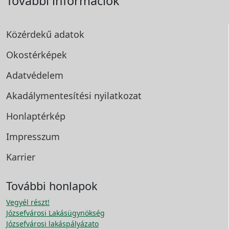
További információk
Közérdekű adatok
Okostérképek
Adatvédelem
Akadálymentesítési
nyilatkozat
Honlaptérkép
Impresszum
Karrier
További honlapok
Vegyél részt!
Józsefvárosi Lakásügynökség
Józsefvárosi lakáspályázato