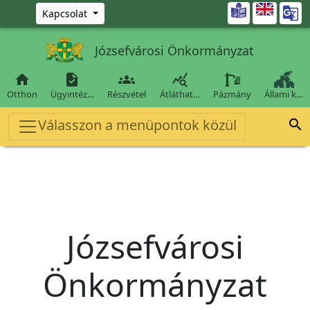
Ugrás a fő tartalomra

Kapcsolat
Józsefvárosi Önkormányzat




Otthon
Ügyintéz…
Részvétel
Átláthat…
Pázmány
Állami k…
Válasszon a menüpontok közül

Józsefvárosi
Önkormányzat