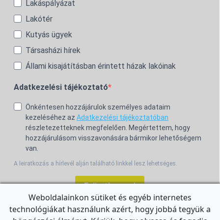
Lakáspályázat
Lakótér
Kutyás ügyek
Társasházi hírek
Állami kisajátításban érintett házak lakóinak
Adatkezelési tájékoztató
Önkéntesen hozzájárulok személyes adataim
kezeléséhez az
Adatkezelési tájékoztatóban
részletezetteknek megfelelően. Megértettem, hogy
hozzájárulásom visszavonására bármikor lehetőségem
van.
A leiratkozás a hírlevél alján található linkkel lesz lehetséges.
Feliratkozom!
Weboldalainkon sütiket és egyéb internetes
technológiákat használunk azért, hogy jobbá tegyük a
For the English Newsletter, click
HERE.