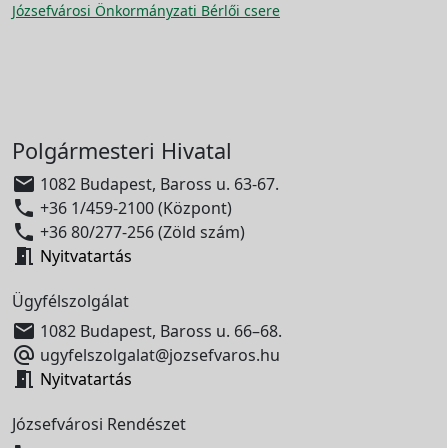
Józsefvárosi Önkormányzati Bérlői csere
Polgármesteri Hivatal

1082 Budapest, Baross u. 63-67.

+36 1/459-2100 (Központ)

+36 80/277-256 (Zöld szám)

Nyitvatartás
Ügyfélszolgálat

1082 Budapest, Baross u. 66–68.

ugyfelszolgalat@jozsefvaros.hu

Nyitvatartás
Józsefvárosi Rendészet