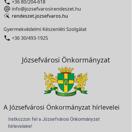

+36 80/204-618

info@jozsefvarosirendeszet.hu
rendeszet.jozsefvaros.hu
Gyermekvédelmi Készenléti Szolgálat

+36 30/493-1925
Józsefvárosi Önkormányzat
A Józsefvárosi Önkormányzat hírlevelei
Iratkozzon fel a Józsefvárosi Önkormányzat
hírleveleire!