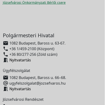
Józsefvárosi Önkormányzati Bérlői csere
Polgármesteri Hivatal

1082 Budapest, Baross u. 63-67.

+36 1/459-2100 (Központ)

+36 80/277-256 (Zöld szám)

Nyitvatartás
Ügyfélszolgálat

1082 Budapest, Baross u. 66–68.

ugyfelszolgalat@jozsefvaros.hu

Nyitvatartás
Józsefvárosi Rendészet