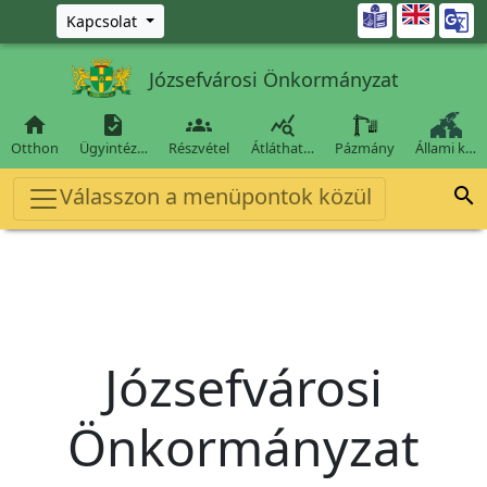
Ugrás a fő tartalomra

Kapcsolat
Józsefvárosi Önkormányzat




Otthon
Ügyintéz…
Részvétel
Átláthat…
Pázmány
Állami k…
Válasszon a menüpontok közül

Józsefvárosi
Önkormányzat