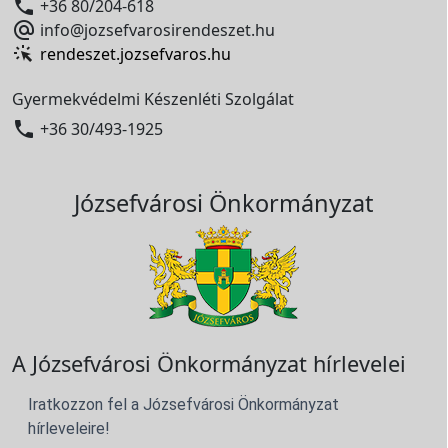

+36 80/204-618

info@jozsefvarosirendeszet.hu
rendeszet.jozsefvaros.hu
Gyermekvédelmi Készenléti Szolgálat

+36 30/493-1925
Józsefvárosi Önkormányzat
A Józsefvárosi Önkormányzat hírlevelei
Iratkozzon fel a Józsefvárosi Önkormányzat
hírleveleire!