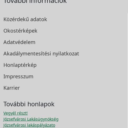
További információk
Közérdekű adatok
Okostérképek
Adatvédelem
Akadálymentesítési
nyilatkozat
Honlaptérkép
Impresszum
Karrier
További honlapok
Vegyél részt!
Józsefvárosi Lakásügynökség
Józsefvárosi lakáspályázato