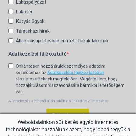
Lakáspályázat
Lakótér
Kutyás ügyek
Társasházi hírek
Állami kisajátításban érintett házak lakóinak
Adatkezelési tájékoztató
Önkéntesen hozzájárulok személyes adataim
kezeléséhez az
Adatkezelési tájékoztatóban
részletezetteknek megfelelően. Megértettem, hogy
hozzájárulásom visszavonására bármikor lehetőségem
van.
A leiratkozás a hírlevél alján található linkkel lesz lehetséges.
Feliratkozom!
Weboldalainkon sütiket és egyéb internetes
technológiákat használunk azért, hogy jobbá tegyük a
For the English Newsletter, click
HERE.