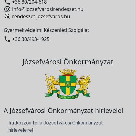

+36 80/204-618

info@jozsefvarosirendeszet.hu
rendeszet.jozsefvaros.hu
Gyermekvédelmi Készenléti Szolgálat

+36 30/493-1925
Józsefvárosi Önkormányzat
A Józsefvárosi Önkormányzat hírlevelei
Iratkozzon fel a Józsefvárosi Önkormányzat
hírleveleire!