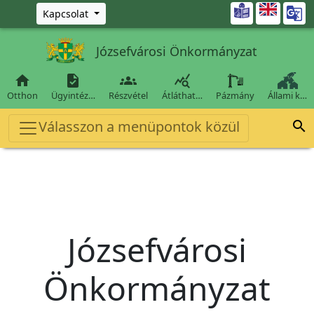
Ugrás a fő tartalomra

Kapcsolat
Józsefvárosi Önkormányzat




Otthon
Ügyintéz…
Részvétel
Átláthat…
Pázmány
Állami k…
Válasszon a menüpontok közül

Józsefvárosi
Önkormányzat