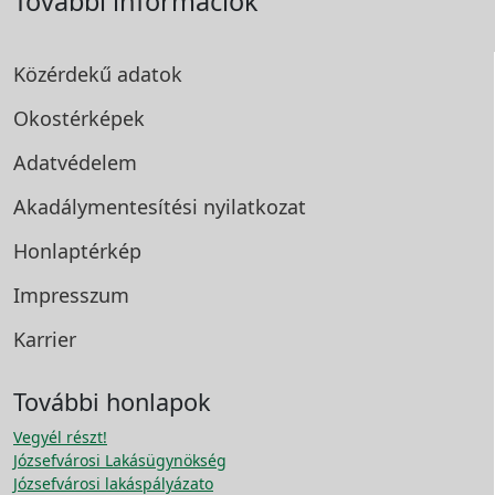
További információk
Közérdekű adatok
Okostérképek
Adatvédelem
Akadálymentesítési
nyilatkozat
Honlaptérkép
Impresszum
Karrier
További honlapok
Vegyél részt!
Józsefvárosi Lakásügynökség
Józsefvárosi lakáspályázato