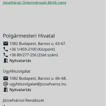
Józsefvárosi Önkormányzati Bérlői csere
Polgármesteri Hivatal

1082 Budapest, Baross u. 63-67.

+36 1/459-2100 (Központ)

+36 80/277-256 (Zöld szám)

Nyitvatartás
Ügyfélszolgálat

1082 Budapest, Baross u. 66–68.

ugyfelszolgalat@jozsefvaros.hu

Nyitvatartás
Józsefvárosi Rendészet