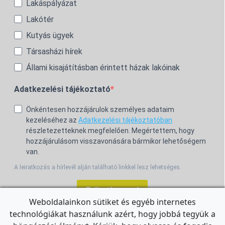
Lakáspályázat
Lakótér
Kutyás ügyek
Társasházi hírek
Állami kisajátításban érintett házak lakóinak
Adatkezelési tájékoztató
Önkéntesen hozzájárulok személyes adataim
kezeléséhez az
Adatkezelési tájékoztatóban
részletezetteknek megfelelően. Megértettem, hogy
hozzájárulásom visszavonására bármikor lehetőségem
van.
A leiratkozás a hírlevél alján található linkkel lesz lehetséges.
Feliratkozom!
Weboldalainkon sütiket és egyéb internetes
technológiákat használunk azért, hogy jobbá tegyük a
For the English Newsletter, click
HERE.