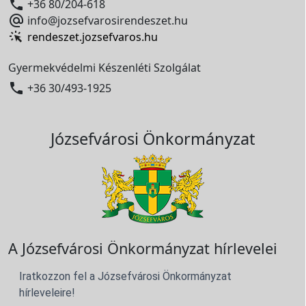

+36 80/204-618

info@jozsefvarosirendeszet.hu
rendeszet.jozsefvaros.hu
Gyermekvédelmi Készenléti Szolgálat

+36 30/493-1925
Józsefvárosi Önkormányzat
A Józsefvárosi Önkormányzat hírlevelei
Iratkozzon fel a Józsefvárosi Önkormányzat
hírleveleire!