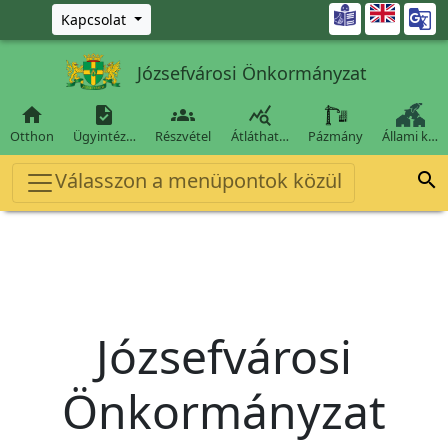
Ugrás a fő tartalomra

Kapcsolat
Józsefvárosi Önkormányzat




Otthon
Ügyintéz…
Részvétel
Átláthat…
Pázmány
Állami k…
Válasszon a menüpontok közül

Józsefvárosi
Önkormányzat