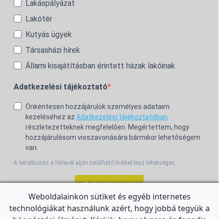
Lakáspályázat
Lakótér
Kutyás ügyek
Társasházi hírek
Állami kisajátításban érintett házak lakóinak
Adatkezelési tájékoztató
Önkéntesen hozzájárulok személyes adataim
kezeléséhez az
Adatkezelési tájékoztatóban
részletezetteknek megfelelően. Megértettem, hogy
hozzájárulásom visszavonására bármikor lehetőségem
van.
A leiratkozás a hírlevél alján található linkkel lesz lehetséges.
Feliratkozom!
Weboldalainkon sütiket és egyéb internetes
technológiákat használunk azért, hogy jobbá tegyük a
For the English Newsletter, click
HERE.