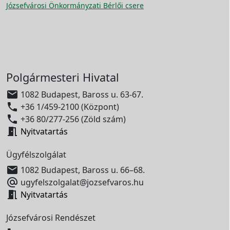
Józsefvárosi Önkormányzati Bérlői csere
Polgármesteri Hivatal

1082 Budapest, Baross u. 63-67.

+36 1/459-2100 (Központ)

+36 80/277-256 (Zöld szám)

Nyitvatartás
Ügyfélszolgálat

1082 Budapest, Baross u. 66–68.

ugyfelszolgalat@jozsefvaros.hu

Nyitvatartás
Józsefvárosi Rendészet