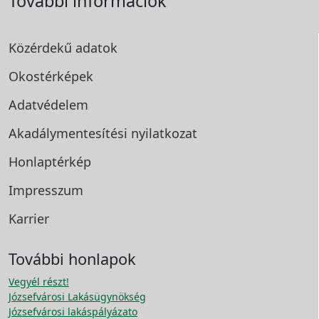
További információk
Közérdekű adatok
Okostérképek
Adatvédelem
Akadálymentesítési
nyilatkozat
Honlaptérkép
Impresszum
Karrier
További honlapok
Vegyél részt!
Józsefvárosi Lakásügynökség
Józsefvárosi lakáspályázato