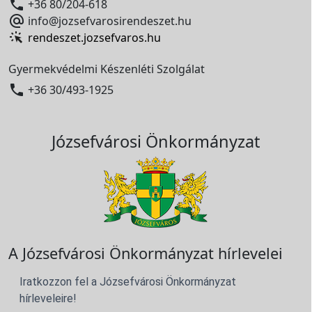

+36 80/204-618

info@jozsefvarosirendeszet.hu
rendeszet.jozsefvaros.hu
Gyermekvédelmi Készenléti Szolgálat

+36 30/493-1925
Józsefvárosi Önkormányzat
A Józsefvárosi Önkormányzat hírlevelei
Iratkozzon fel a Józsefvárosi Önkormányzat
hírleveleire!