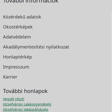
További információk
Közérdekű adatok
Okostérképek
Adatvédelem
Akadálymentesítési
nyilatkozat
Honlaptérkép
Impresszum
Karrier
További honlapok
Vegyél részt!
Józsefvárosi Lakásügynökség
Józsefvárosi lakáspályázato