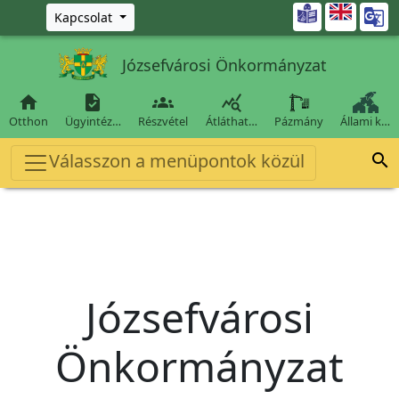
Ugrás a fő tartalomra

Kapcsolat
Józsefvárosi Önkormányzat




Otthon
Ügyintéz…
Részvétel
Átláthat…
Pázmány
Állami k…
Válasszon a menüpontok közül

Józsefvárosi
Önkormányzat