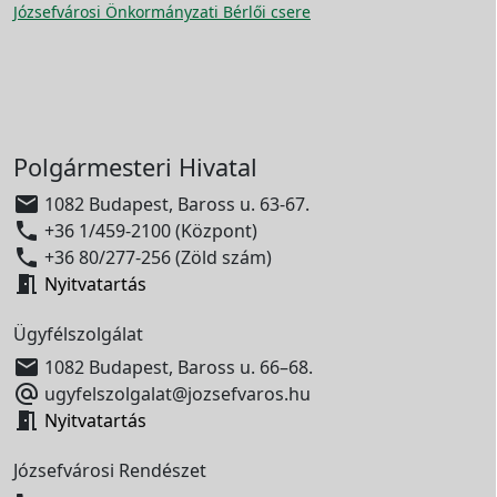
Józsefvárosi Önkormányzati Bérlői csere
Polgármesteri Hivatal

1082 Budapest, Baross u. 63-67.

+36 1/459-2100 (Központ)

+36 80/277-256 (Zöld szám)

Nyitvatartás
Ügyfélszolgálat

1082 Budapest, Baross u. 66–68.

ugyfelszolgalat@jozsefvaros.hu

Nyitvatartás
Józsefvárosi Rendészet