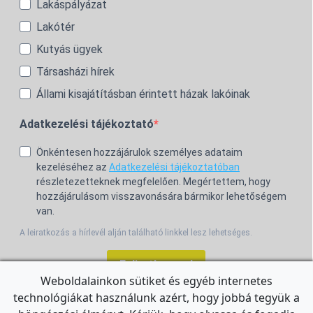
Lakáspályázat
Lakótér
Kutyás ügyek
Társasházi hírek
Állami kisajátításban érintett házak lakóinak
Adatkezelési tájékoztató
Önkéntesen hozzájárulok személyes adataim
kezeléséhez az
Adatkezelési tájékoztatóban
részletezetteknek megfelelően. Megértettem, hogy
hozzájárulásom visszavonására bármikor lehetőségem
van.
A leiratkozás a hírlevél alján található linkkel lesz lehetséges.
Feliratkozom!
Weboldalainkon sütiket és egyéb internetes
technológiákat használunk azért, hogy jobbá tegyük a
For the English Newsletter, click
HERE.