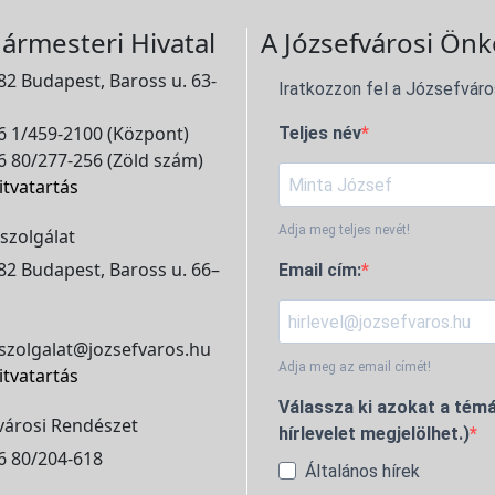
ármesteri Hivatal
A Józsefvárosi Önk
2 Budapest, Baross u. 63-
Iratkozzon fel a Józsefváro
 1/459-2100 (Központ)
Teljes név
 80/277-256 (Zöld szám)
itvatartás
Adja meg teljes nevét!
szolgálat
2 Budapest, Baross u. 66–
Email cím:
szolgalat@jozsefvaros.hu
Adja meg az email címét!
itvatartás
Válassza ki azokat a témá
városi Rendészet
hírlevelet megjelölhet.)
6 80/204-618
Általános hírek