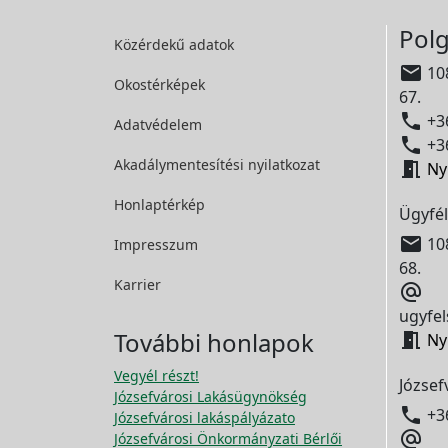
Polg
Közérdekű adatok

108
Okostérképek
67.

+36
Adatvédelem

+36
Akadálymentesítési
nyilatkozat

Ny
Honlaptérkép
Ügyfél

108
Impresszum
68.
Karrier

ugyfel
További honlapok

Ny
Vegyél részt!
József
Józsefvárosi Lakásügynökség

+3
Józsefvárosi lakáspályázato

Józsefvárosi Önkormányzati Bérlői