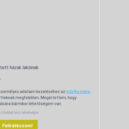
ntett házak lakóinak
 személyes adataim kezeléséhez az
Adatkezelési
tteknek megfelelően. Megértettem, hogy
ására bármikor lehetőségem van.
tó linkkel lesz lehetséges.
Feliratkozom!