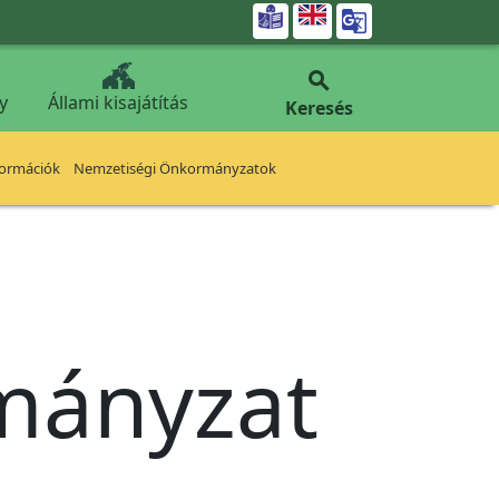


y
Állami kisajátítás
Keresés
formációk
Nemzetiségi Önkormányzatok
rmányzat