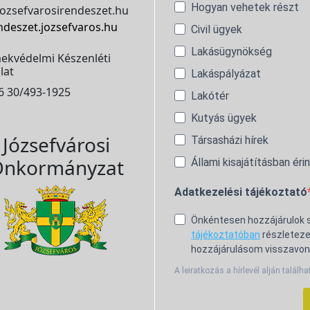
Hogyan vehetek részt
ozsefvarosirendeszet.hu
ndeszet.jozsefvaros.hu
Civil ügyek
Lakásügynökség
ekvédelmi Készenléti
lat
Lakáspályázat
6 30/493-1925
Lakótér
Kutyás ügyek
Józsefvárosi
Társasházi hírek
nkormányzat
Állami kisajátításban éri
Adatkezelési tájékoztató
Önkéntesen hozzájárulok
tájékoztatóban
részleteze
hozzájárulásom visszavon
A leiratkozás a hírlevél alján találha