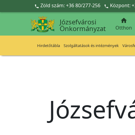
Ugrás a fő tartalomra
Zöld szám: +36 80/277-256
Központ: +



Józsefvárosi
Önkormányzat
Otthon
Hirdetőtábla
Szolgáltatások és intézmények
Városfe
Józsefv