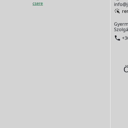
csere
info@j
re
Gyerm
Szolgá

+3
Ö