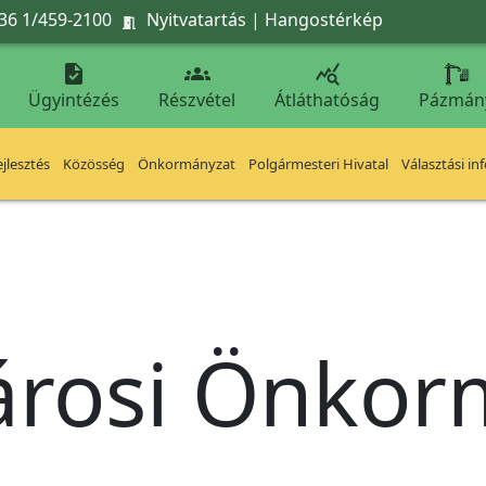
36 1/459-2100
Nyitvatartás
|
Hangostérkép




Ügyintézés
Részvétel
Átláthatóság
Pázmán
jlesztés
Közösség
Önkormányzat
Polgármesteri Hivatal
Választási in
árosi Önko