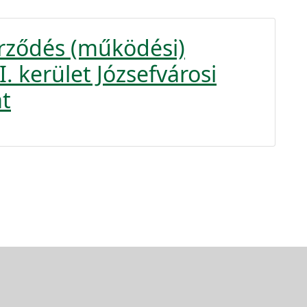
rződés (működési)
. kerület Józsefvárosi
t