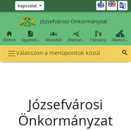
Ugrás a fő tartalomra

Kapcsolat
Józsefvárosi Önkormányzat




Otthon
Ügyintéz…
Részvétel
Átláthat…
Pázmány
Állami k…
Válasszon a menüpontok közül

Józsefvárosi
Önkormányzat