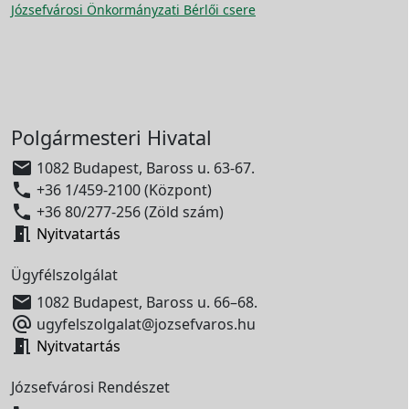
Józsefvárosi Önkormányzati Bérlői csere
Polgármesteri Hivatal

1082 Budapest, Baross u. 63-67.

+36 1/459-2100 (Központ)

+36 80/277-256 (Zöld szám)

Nyitvatartás
Ügyfélszolgálat

1082 Budapest, Baross u. 66–68.

ugyfelszolgalat@jozsefvaros.hu

Nyitvatartás
Józsefvárosi Rendészet