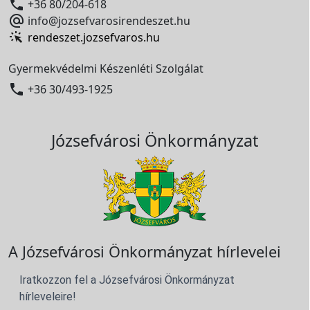

+36 80/204-618

info@jozsefvarosirendeszet.hu
rendeszet.jozsefvaros.hu
Gyermekvédelmi Készenléti Szolgálat

+36 30/493-1925
Józsefvárosi Önkormányzat
A Józsefvárosi Önkormányzat hírlevelei
Iratkozzon fel a Józsefvárosi Önkormányzat
hírleveleire!