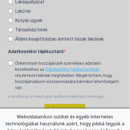
Lakáspályázat
Lakótér
Kutyás ügyek
Társasházi hírek
Állami kisajátításban érintett házak lakóinak
Adatkezelési tájékoztató
Önkéntesen hozzájárulok személyes adataim
kezeléséhez az
Adatkezelési tájékoztatóban
részletezetteknek megfelelően. Megértettem, hogy
hozzájárulásom visszavonására bármikor lehetőségem
van.
A leiratkozás a hírlevél alján található linkkel lesz lehetséges.
Feliratkozom!
Weboldalainkon sütiket és egyéb internetes
technológiákat használunk azért, hogy jobbá tegyük a
For the English Newsletter, click
HERE.