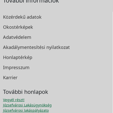
További információk
Közérdekű adatok
Okostérképek
Adatvédelem
Akadálymentesítési
nyilatkozat
Honlaptérkép
Impresszum
Karrier
További honlapok
Vegyél részt!
Józsefvárosi Lakásügynökség
Józsefvárosi lakáspályázato