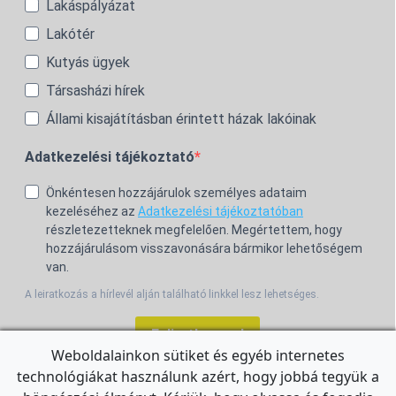
Lakáspályázat
Lakótér
Kutyás ügyek
Társasházi hírek
Állami kisajátításban érintett házak lakóinak
Adatkezelési tájékoztató
Önkéntesen hozzájárulok személyes adataim
kezeléséhez az
Adatkezelési tájékoztatóban
részletezetteknek megfelelően. Megértettem, hogy
hozzájárulásom visszavonására bármikor lehetőségem
van.
A leiratkozás a hírlevél alján található linkkel lesz lehetséges.
Feliratkozom!
Weboldalainkon sütiket és egyéb internetes
technológiákat használunk azért, hogy jobbá tegyük a
For the English Newsletter, click
HERE.