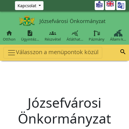
Ugrás a fő tartalomra

Kapcsolat
Józsefvárosi Önkormányzat




Otthon
Ügyintéz…
Részvétel
Átláthat…
Pázmány
Állami k…
Válasszon a menüpontok közül

Józsefvárosi
Önkormányzat