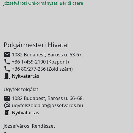
Józsefvárosi Önkormányzati Bérlői csere
Polgármesteri Hivatal

1082 Budapest, Baross u. 63-67.

+36 1/459-2100 (Központ)

+36 80/277-256 (Zöld szám)

Nyitvatartás
Ügyfélszolgálat

1082 Budapest, Baross u. 66–68.

ugyfelszolgalat@jozsefvaros.hu

Nyitvatartás
Józsefvárosi Rendészet