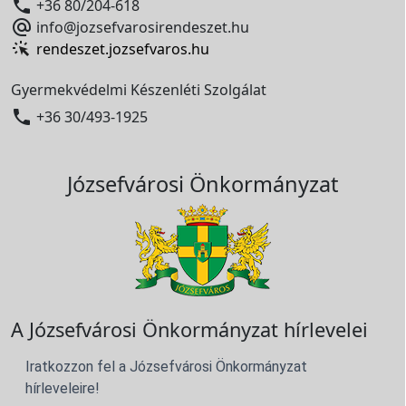

+36 80/204-618

info@jozsefvarosirendeszet.hu
rendeszet.jozsefvaros.hu
Gyermekvédelmi Készenléti Szolgálat

+36 30/493-1925
Józsefvárosi Önkormányzat
A Józsefvárosi Önkormányzat hírlevelei
Iratkozzon fel a Józsefvárosi Önkormányzat
hírleveleire!