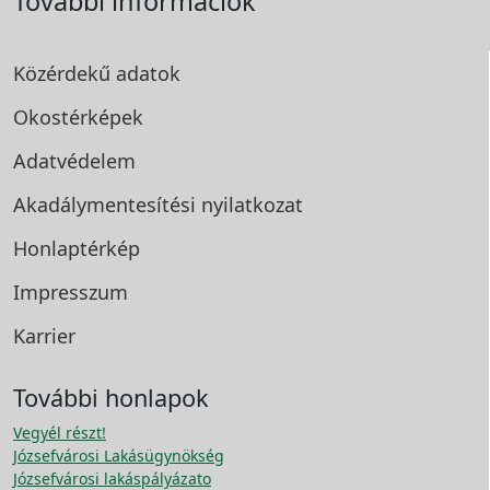
További információk
Közérdekű adatok
Okostérképek
Adatvédelem
Akadálymentesítési
nyilatkozat
Honlaptérkép
Impresszum
Karrier
További honlapok
Vegyél részt!
Józsefvárosi Lakásügynökség
Józsefvárosi lakáspályázato