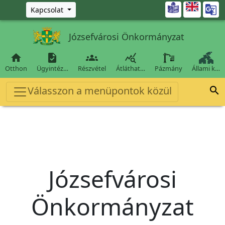
Ugrás a fő tartalomra

Kapcsolat
Józsefvárosi Önkormányzat




Otthon
Ügyintéz…
Részvétel
Átláthat…
Pázmány
Állami k…
Válasszon a menüpontok közül

Józsefvárosi
Önkormányzat