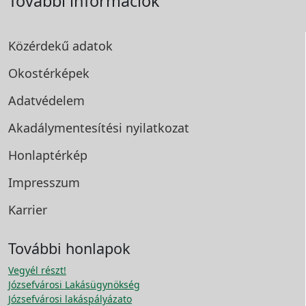
További információk
Közérdekű adatok
Okostérképek
Adatvédelem
Akadálymentesítési
nyilatkozat
Honlaptérkép
Impresszum
Karrier
További honlapok
Vegyél részt!
Józsefvárosi Lakásügynökség
Józsefvárosi lakáspályázato