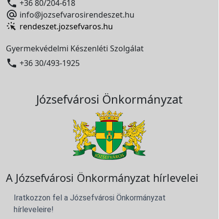

+36 80/204-618

info@jozsefvarosirendeszet.hu
rendeszet.jozsefvaros.hu
Gyermekvédelmi Készenléti Szolgálat

+36 30/493-1925
Józsefvárosi Önkormányzat
A Józsefvárosi Önkormányzat hírlevelei
Iratkozzon fel a Józsefvárosi Önkormányzat
hírleveleire!