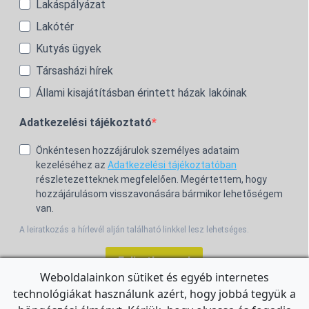
Lakáspályázat
Lakótér
Kutyás ügyek
Társasházi hírek
Állami kisajátításban érintett házak lakóinak
Adatkezelési tájékoztató
Önkéntesen hozzájárulok személyes adataim
kezeléséhez az
Adatkezelési tájékoztatóban
részletezetteknek megfelelően. Megértettem, hogy
hozzájárulásom visszavonására bármikor lehetőségem
van.
A leiratkozás a hírlevél alján található linkkel lesz lehetséges.
Feliratkozom!
Weboldalainkon sütiket és egyéb internetes
technológiákat használunk azért, hogy jobbá tegyük a
For the English Newsletter, click
HERE.