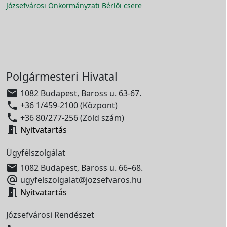
Józsefvárosi Önkormányzati Bérlői csere
Polgármesteri Hivatal

1082 Budapest, Baross u. 63-67.

+36 1/459-2100 (Központ)

+36 80/277-256 (Zöld szám)

Nyitvatartás
Ügyfélszolgálat

1082 Budapest, Baross u. 66–68.

ugyfelszolgalat@jozsefvaros.hu

Nyitvatartás
Józsefvárosi Rendészet