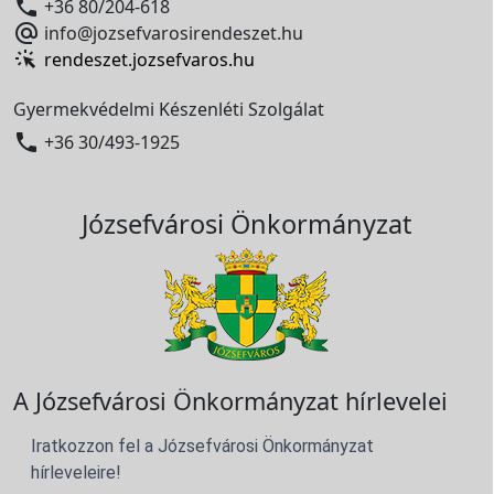

+36 80/204-618

info@jozsefvarosirendeszet.hu
rendeszet.jozsefvaros.hu
Gyermekvédelmi Készenléti Szolgálat

+36 30/493-1925
Józsefvárosi Önkormányzat
A Józsefvárosi Önkormányzat hírlevelei
Iratkozzon fel a Józsefvárosi Önkormányzat
hírleveleire!