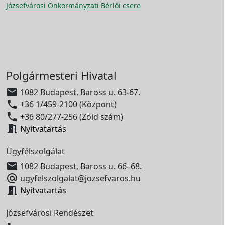
Józsefvárosi Önkormányzati Bérlői csere
Polgármesteri Hivatal

1082 Budapest, Baross u. 63-67.

+36 1/459-2100 (Központ)

+36 80/277-256 (Zöld szám)

Nyitvatartás
Ügyfélszolgálat

1082 Budapest, Baross u. 66–68.

ugyfelszolgalat@jozsefvaros.hu

Nyitvatartás
Józsefvárosi Rendészet