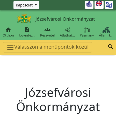
Ugrás a fő tartalomra

Kapcsolat
Józsefvárosi Önkormányzat




Otthon
Ügyintéz…
Részvétel
Átláthat…
Pázmány
Állami k…
Válasszon a menüpontok közül

Józsefvárosi
Önkormányzat