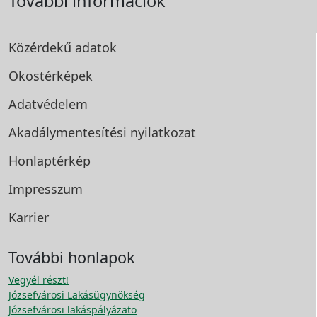
További információk
Közérdekű adatok
Okostérképek
Adatvédelem
Akadálymentesítési
nyilatkozat
Honlaptérkép
Impresszum
Karrier
További honlapok
Vegyél részt!
Józsefvárosi Lakásügynökség
Józsefvárosi lakáspályázato