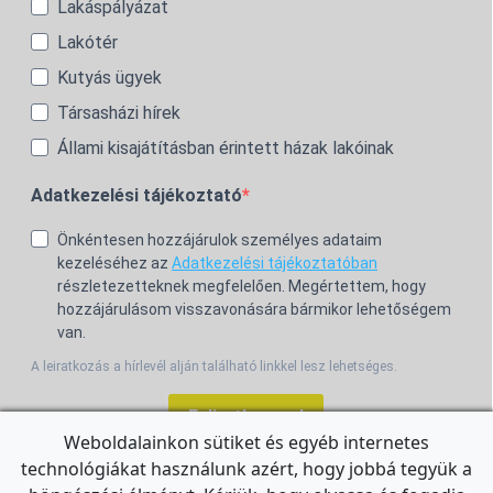
Lakáspályázat
Lakótér
Kutyás ügyek
Társasházi hírek
Állami kisajátításban érintett házak lakóinak
Adatkezelési tájékoztató
Önkéntesen hozzájárulok személyes adataim
kezeléséhez az
Adatkezelési tájékoztatóban
részletezetteknek megfelelően. Megértettem, hogy
hozzájárulásom visszavonására bármikor lehetőségem
van.
A leiratkozás a hírlevél alján található linkkel lesz lehetséges.
Feliratkozom!
Weboldalainkon sütiket és egyéb internetes
technológiákat használunk azért, hogy jobbá tegyük a
For the English Newsletter, click
HERE.