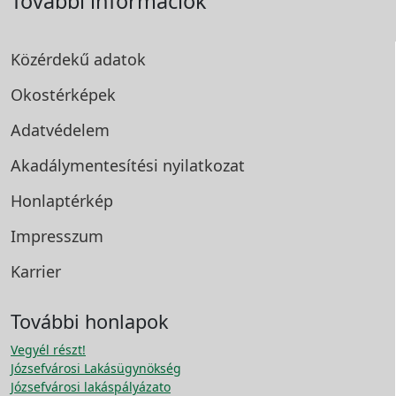
További információk
Közérdekű adatok
Okostérképek
Adatvédelem
Akadálymentesítési
nyilatkozat
Honlaptérkép
Impresszum
Karrier
További honlapok
Vegyél részt!
Józsefvárosi Lakásügynökség
Józsefvárosi lakáspályázato