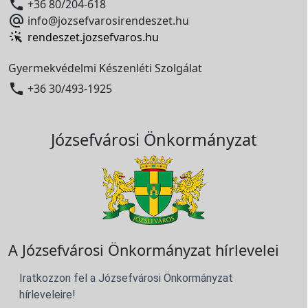

+36 80/204-618

info@jozsefvarosirendeszet.hu
rendeszet.jozsefvaros.hu
Gyermekvédelmi Készenléti Szolgálat

+36 30/493-1925
Józsefvárosi Önkormányzat
A Józsefvárosi Önkormányzat hírlevelei
Iratkozzon fel a Józsefvárosi Önkormányzat
hírleveleire!