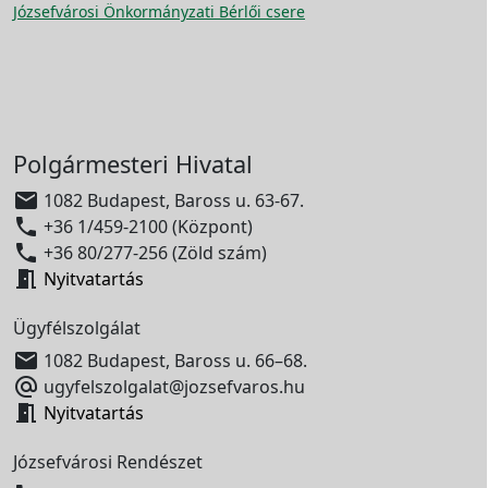
Józsefvárosi Önkormányzati Bérlői csere
Polgármesteri Hivatal

1082 Budapest, Baross u. 63-67.

+36 1/459-2100 (Központ)

+36 80/277-256 (Zöld szám)

Nyitvatartás
Ügyfélszolgálat

1082 Budapest, Baross u. 66–68.

ugyfelszolgalat@jozsefvaros.hu

Nyitvatartás
Józsefvárosi Rendészet