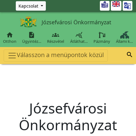
Ugrás a fő tartalomra

Kapcsolat
Józsefvárosi Önkormányzat




Otthon
Ügyintéz…
Részvétel
Átláthat…
Pázmány
Állami k…
Válasszon a menüpontok közül

Józsefvárosi
Önkormányzat