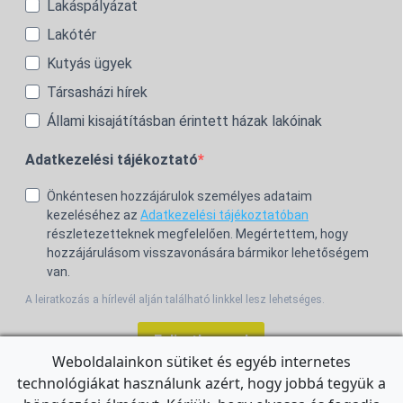
Lakáspályázat
Lakótér
Kutyás ügyek
Társasházi hírek
Állami kisajátításban érintett házak lakóinak
Adatkezelési tájékoztató
Önkéntesen hozzájárulok személyes adataim
kezeléséhez az
Adatkezelési tájékoztatóban
részletezetteknek megfelelően. Megértettem, hogy
hozzájárulásom visszavonására bármikor lehetőségem
van.
A leiratkozás a hírlevél alján található linkkel lesz lehetséges.
Feliratkozom!
Weboldalainkon sütiket és egyéb internetes
technológiákat használunk azért, hogy jobbá tegyük a
For the English Newsletter, click
HERE.