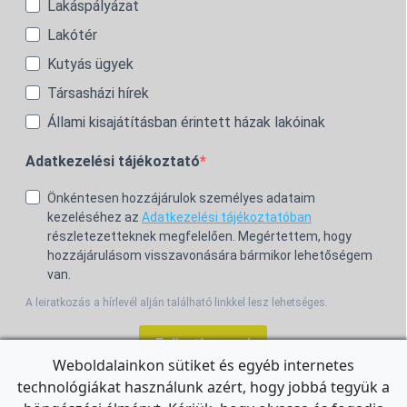
Lakáspályázat
Lakótér
Kutyás ügyek
Társasházi hírek
Állami kisajátításban érintett házak lakóinak
Adatkezelési tájékoztató
Önkéntesen hozzájárulok személyes adataim
kezeléséhez az
Adatkezelési tájékoztatóban
részletezetteknek megfelelően. Megértettem, hogy
hozzájárulásom visszavonására bármikor lehetőségem
van.
A leiratkozás a hírlevél alján található linkkel lesz lehetséges.
Feliratkozom!
Weboldalainkon sütiket és egyéb internetes
technológiákat használunk azért, hogy jobbá tegyük a
For the English Newsletter, click
HERE.