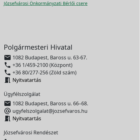
Józsefvárosi Önkormányzati Bérlői csere
Polgármesteri Hivatal

1082 Budapest, Baross u. 63-67.

+36 1/459-2100 (Központ)

+36 80/277-256 (Zöld szám)

Nyitvatartás
Ügyfélszolgálat

1082 Budapest, Baross u. 66–68.

ugyfelszolgalat@jozsefvaros.hu

Nyitvatartás
Józsefvárosi Rendészet