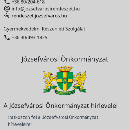

+36 80/204-618

info@jozsefvarosirendeszet.hu
rendeszet.jozsefvaros.hu
Gyermekvédelmi Készenléti Szolgálat

+36 30/493-1925
Józsefvárosi Önkormányzat
A Józsefvárosi Önkormányzat hírlevelei
Iratkozzon fel a Józsefvárosi Önkormányzat
hírleveleire!