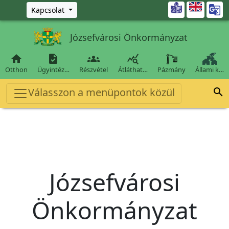
Ugrás a fő tartalomra

Kapcsolat
Józsefvárosi Önkormányzat




Otthon
Ügyintéz…
Részvétel
Átláthat…
Pázmány
Állami k…
Válasszon a menüpontok közül

Józsefvárosi
Önkormányzat