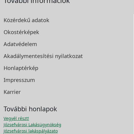
További információk
Közérdekű adatok
Okostérképek
Adatvédelem
Akadálymentesítési
nyilatkozat
Honlaptérkép
Impresszum
Karrier
További honlapok
Vegyél részt!
Józsefvárosi Lakásügynökség
Józsefvárosi lakáspályázato