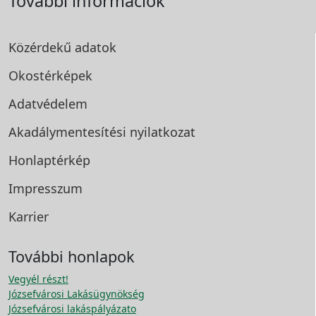
További információk
Közérdekű adatok
Okostérképek
Adatvédelem
Akadálymentesítési
nyilatkozat
Honlaptérkép
Impresszum
Karrier
További honlapok
Vegyél részt!
Józsefvárosi Lakásügynökség
Józsefvárosi lakáspályázato