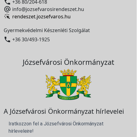

+36 80/204-618

info@jozsefvarosirendeszet.hu
rendeszet.jozsefvaros.hu
Gyermekvédelmi Készenléti Szolgálat

+36 30/493-1925
Józsefvárosi Önkormányzat
A Józsefvárosi Önkormányzat hírlevelei
Iratkozzon fel a Józsefvárosi Önkormányzat
hírleveleire!