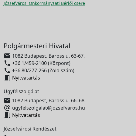
Józsefvárosi Önkormányzati Bérlői csere
Polgármesteri Hivatal

1082 Budapest, Baross u. 63-67.

+36 1/459-2100 (Központ)

+36 80/277-256 (Zöld szám)

Nyitvatartás
Ügyfélszolgálat

1082 Budapest, Baross u. 66–68.

ugyfelszolgalat@jozsefvaros.hu

Nyitvatartás
Józsefvárosi Rendészet