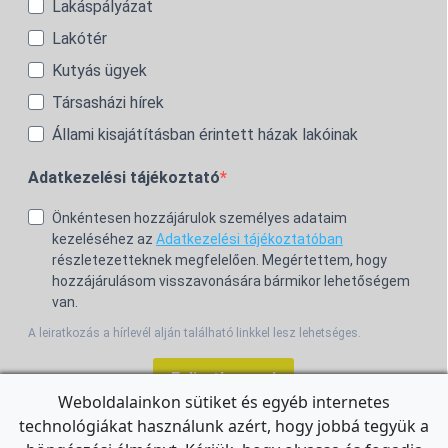
Lakáspályázat
Lakótér
Kutyás ügyek
Társasházi hírek
Állami kisajátításban érintett házak lakóinak
Adatkezelési tájékoztató
Önkéntesen hozzájárulok személyes adataim
kezeléséhez az
Adatkezelési tájékoztatóban
részletezetteknek megfelelően. Megértettem, hogy
hozzájárulásom visszavonására bármikor lehetőségem
van.
A leiratkozás a hírlevél alján található linkkel lesz lehetséges.
Feliratkozom!
Weboldalainkon sütiket és egyéb internetes
technológiákat használunk azért, hogy jobbá tegyük a
For the English Newsletter, click
HERE.