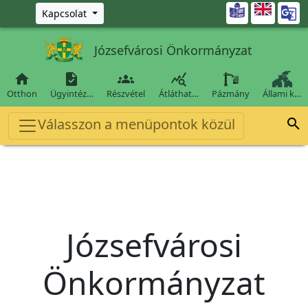
Ugrás a fő tartalomra

Kapcsolat
Józsefvárosi Önkormányzat




Otthon
Ügyintéz…
Részvétel
Átláthat…
Pázmány
Állami k…
Válasszon a menüpontok közül

Józsefvárosi
Önkormányzat