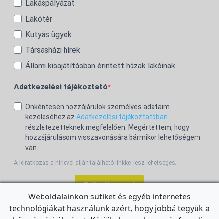
Lakáspályázat
Lakótér
Kutyás ügyek
Társasházi hírek
Állami kisajátításban érintett házak lakóinak
Adatkezelési tájékoztató
Önkéntesen hozzájárulok személyes adataim
kezeléséhez az
Adatkezelési tájékoztatóban
részletezetteknek megfelelően. Megértettem, hogy
hozzájárulásom visszavonására bármikor lehetőségem
van.
A leiratkozás a hírlevél alján található linkkel lesz lehetséges.
Feliratkozom!
Weboldalainkon sütiket és egyéb internetes
technológiákat használunk azért, hogy jobbá tegyük a
For the English Newsletter, click
HERE.