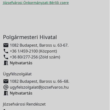
Józsefvárosi Önkormányzati Bérlői csere
Polgármesteri Hivatal

1082 Budapest, Baross u. 63-67.

+36 1/459-2100 (Központ)

+36 80/277-256 (Zöld szám)

Nyitvatartás
Ügyfélszolgálat

1082 Budapest, Baross u. 66–68.

ugyfelszolgalat@jozsefvaros.hu

Nyitvatartás
Józsefvárosi Rendészet