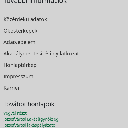
További információk
Közérdekű adatok
Okostérképek
Adatvédelem
Akadálymentesítési
nyilatkozat
Honlaptérkép
Impresszum
Karrier
További honlapok
Vegyél részt!
Józsefvárosi Lakásügynökség
Józsefvárosi lakáspályázato