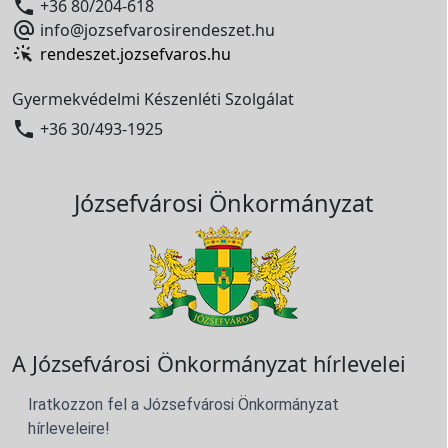

+36 80/204-618

info@jozsefvarosirendeszet.hu
rendeszet.jozsefvaros.hu
Gyermekvédelmi Készenléti Szolgálat

+36 30/493-1925
Józsefvárosi Önkormányzat
A Józsefvárosi Önkormányzat hírlevelei
Iratkozzon fel a Józsefvárosi Önkormányzat
hírleveleire!