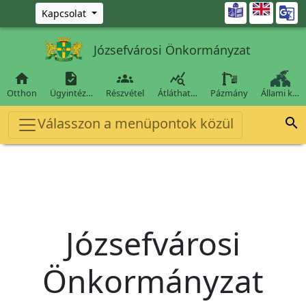
Ugrás a fő tartalomra

Kapcsolat
Józsefvárosi Önkormányzat




Otthon
Ügyintéz…
Részvétel
Átláthat…
Pázmány
Állami k…
Válasszon a menüpontok közül

Józsefvárosi
Önkormányzat