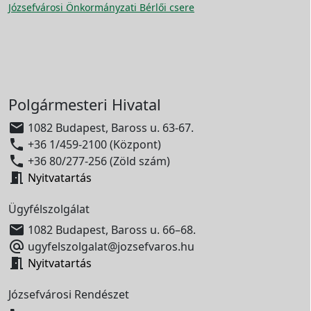
Józsefvárosi Önkormányzati Bérlői csere
Polgármesteri Hivatal

1082 Budapest, Baross u. 63-67.

+36 1/459-2100 (Központ)

+36 80/277-256 (Zöld szám)

Nyitvatartás
Ügyfélszolgálat

1082 Budapest, Baross u. 66–68.

ugyfelszolgalat@jozsefvaros.hu

Nyitvatartás
Józsefvárosi Rendészet