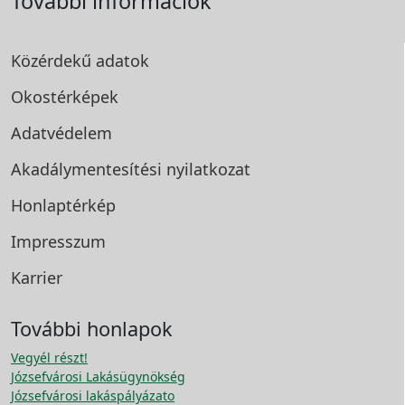
További információk
Közérdekű adatok
Okostérképek
Adatvédelem
Akadálymentesítési
nyilatkozat
Honlaptérkép
Impresszum
Karrier
További honlapok
Vegyél részt!
Józsefvárosi Lakásügynökség
Józsefvárosi lakáspályázato