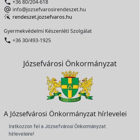

+36 80/204-618

info@jozsefvarosirendeszet.hu
rendeszet.jozsefvaros.hu
Gyermekvédelmi Készenléti Szolgálat

+36 30/493-1925
Józsefvárosi Önkormányzat
A Józsefvárosi Önkormányzat hírlevelei
Iratkozzon fel a Józsefvárosi Önkormányzat
hírleveleire!