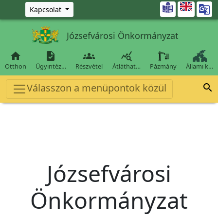
Ugrás a fő tartalomra

Kapcsolat
Józsefvárosi Önkormányzat




Otthon
Ügyintéz…
Részvétel
Átláthat…
Pázmány
Állami k…
Válasszon a menüpontok közül

Józsefvárosi
Önkormányzat