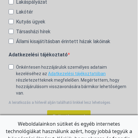
Lakáspályázat
Lakótér
Kutyás ügyek
Társasházi hírek
Állami kisajátításban érintett házak lakóinak
Adatkezelési tájékoztató
Önkéntesen hozzájárulok személyes adataim
kezeléséhez az
Adatkezelési tájékoztatóban
részletezetteknek megfelelően. Megértettem, hogy
hozzájárulásom visszavonására bármikor lehetőségem
van.
A leiratkozás a hírlevél alján található linkkel lesz lehetséges.
Feliratkozom!
Weboldalainkon sütiket és egyéb internetes
technológiákat használunk azért, hogy jobbá tegyük a
For the English Newsletter, click
HERE.